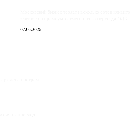
Московский бизнес теряет несколько сотен клиент
элитного и премиум-сегмента из-за переезда ОДК
07.06.2026
верждена програм...
сиян к «послед...