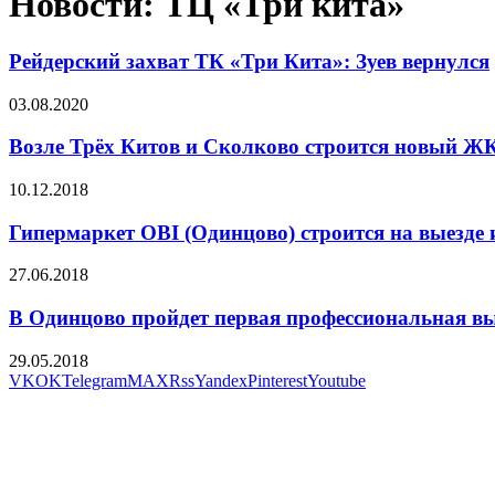
Новости: ТЦ «Три кита»
Рейдерский захват ТК «Три Кита»: Зуев вернулся
03.08.2020
Возле Трёх Китов и Сколково строится новый Ж
10.12.2018
Гипермаркет OBI (Одинцово) строится на выезде
27.06.2018
В Одинцово пройдет первая профессиональная в
29.05.2018
VK
OK
Telegram
MAX
Rss
Yandex
Pinterest
Youtube