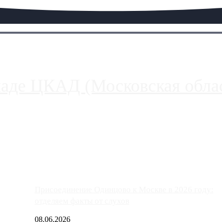
паде ЦКАД (Московская облас
ако АЗС, расположенные на приличном удалении от Москвы, имеют
Присоединение Одинцово к Москве в 2026 году:
отделяем факты от слухов
08.06.2026