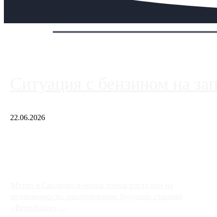
Сегодня:
Ситуация с бензином на за
22.06.2026
Чем ближе к центру столицы, тем ситуация на АЗС лучше. Одн
либо не работают полностью, либо работают с ...
Метро в Сколково и новые точки роста цен на
недвижимость: расположение будущих станций
«Верейская», ...