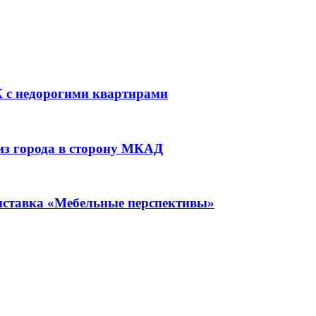
К с недорогими квартирами
 из города в сторону МКАД
ыставка «Мебельные перспективы»