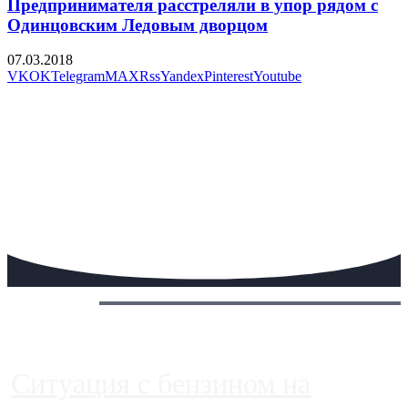
Предпринимателя расстреляли в упор рядом с
Одинцовским Ледовым дворцом
07.03.2018
VK
OK
Telegram
MAX
Rss
Yandex
Pinterest
Youtube
Сегодня:
Ситуация с бензином на