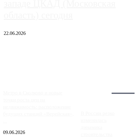
западе ЦКАД (Московская
область) сегодня
22.06.2026
Чем ближе к центру столицы, тем ситуация на АЗС лучше.
Однако АЗС, расположенные на приличном удалении от
Москвы, имеют более видимые проблемы. Так, некоторые
заправки на ЦКАД либо не работают полностью, либо
работают с ...
Загрузить больше
Главное:
Метро в Сколково и новые
точки роста цен на
недвижимость: расположение
В России резко
будущих станций «Верейская»,
изменилась
...
динамика
09.06.2026
строительства