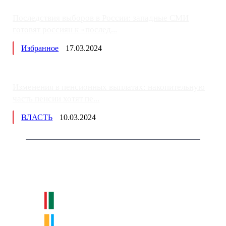
Последствия выборов в России: западные СМИ
готовят россиян к «послед...
Избранное
17.03.2024
Изменения в пенсионных выплатах: накопительную
часть пенсии хотят пе...
ВЛАСТЬ
10.03.2024