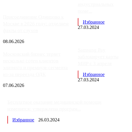
индустриальных
поме...
Присоединение Одинцово к
Избранное
Москве в 2026 году: отделяем
27.03.2024
факты от слухов
08.06.2026
Samsung Pay
Московский бизнес теряет
заблокирует карты
несколько сотен клиентов
МИР с 3 апреля
элитного и премиум-сегмента
из-за переезда ОДК
Избранное
27.03.2024
07.06.2026
Бесплатное оказание медицинской помощи
изменится: утверждена програм...
Избранное
26.03.2024