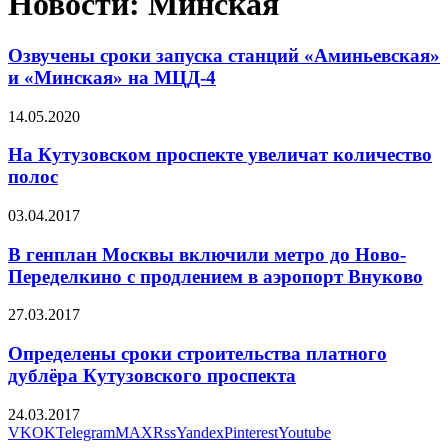
Новости: Минская
Озвучены сроки запуска станций «Аминьевская»
и «Минская» на МЦД-4
14.05.2020
На Кутузовском проспекте увеличат количество
полос
03.04.2017
В генплан Москвы включили метро до Ново-
Переделкино с продлением в аэропорт Внуково
27.03.2017
Определены сроки строительства платного
дублёра Кутузовского проспекта
24.03.2017
VK
OK
Telegram
MAX
Rss
Yandex
Pinterest
Youtube