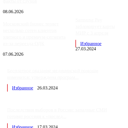
факты от слухов
08.06.2026
Samsung Pay
Московский бизнес теряет
заблокирует карты
несколько сотен клиентов
МИР с 3 апреля
элитного и премиум-сегмента
из-за переезда ОДК
Избранное
27.03.2024
07.06.2026
Бесплатное оказание медицинской помощи
изменится: утверждена програм...
Избранное
26.03.2024
Последствия выборов в России: западные СМИ
готовят россиян к «послед...
Избранное
17.03.2024