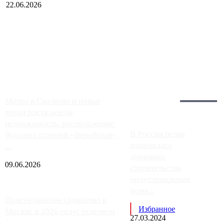
22.06.2026
Чем ближе к центру столицы, тем ситуация на АЗС лучше.
Однако АЗС, расположенные на приличном удалении от
Москвы, имеют более видимые проблемы. Так, некоторые
заправки на ЦКАД либо не работают полностью, либо
работают с ...
Загрузить больше
Главное:
Метро в Сколково и новые
точки роста цен на
недвижимость: расположение
В России резко
будущих станций «Верейская»,
изменилась
...
динамика
09.06.2026
строительства
индустриальных
поме...
Присоединение Одинцово к
Избранное
Москве в 2026 году: отделяем
27.03.2024