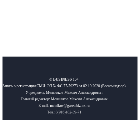
Подписывайтесь
О нас
Реклама
Вакансии
Правила
Контакты
©
BUSINESS
16+
Запись о регистрации СМИ: ЭЛ № ФС 77-79273 от 02.10.2020 (Роскомнадзор)
Учредитель: Мельников Максим Алекасндрович
Главный редактор: Мельников Максим Алекасндрович
E-mail: melnikov@gazetabiznes.ru
Тел.: 8(916)182-39-71