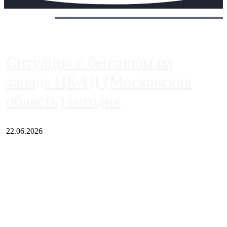
Сегодня:
Ситуация с бензином на
западе ЦКАД (Московская
область) сегодня
22.06.2026
Чем ближе к центру столицы, тем ситуация на АЗС лучше.
Однако АЗС, расположенные на приличном удалении от
Москвы, имеют более видимые проблемы. Так, некоторые
заправки на ЦКАД либо не работают полностью, либо
работают с ...
Загрузить больше