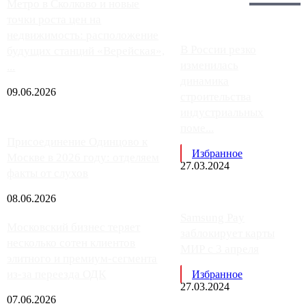
Главное:
Метро в Сколково и новые
точки роста цен на
недвижимость: расположение
В России резко
будущих станций «Верейская»,
изменилась
...
динамика
09.06.2026
строительства
индустриальных
поме...
Присоединение Одинцово к
Избранное
Москве в 2026 году: отделяем
27.03.2024
факты от слухов
08.06.2026
Samsung Pay
Московский бизнес теряет
заблокирует карты
несколько сотен клиентов
МИР с 3 апреля
элитного и премиум-сегмента
из-за переезда ОДК
Избранное
27.03.2024
07.06.2026