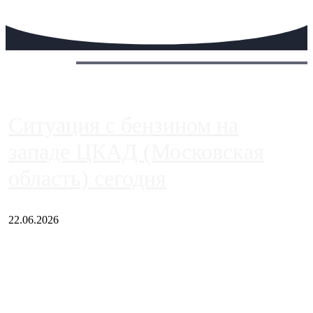
Сегодня:
Ситуация с бензином на
западе ЦКАД (Московская
область) сегодня
22.06.2026
Чем ближе к центру столицы, тем ситуация на АЗС лучше.
Однако АЗС, расположенные на приличном удалении от
Москвы, имеют более видимые проблемы. Так, некоторые
заправки на ЦКАД либо не работают полностью, либо
работают с ...