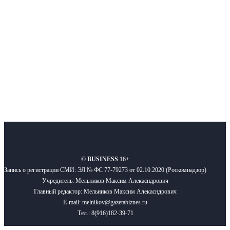
Подписывайтесь
О нас
Реклама
Вакансии
Правила
Контакты
©
BUSINESS
16+
Запись о регистрации СМИ: ЭЛ № ФС 77-79273 от 02.10.2020 (Роскомнадзор)
Учредитель: Мельников Максим Алекасндрович
Главный редактор: Мельников Максим Алекасндрович
E-mail: melnikov@gazetabiznes.ru
Тел.: 8(916)182-39-71