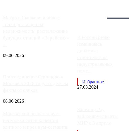
Загрузить больше
Главное:
Метро в Сколково и новые
точки роста цен на
недвижимость: расположение
В России резко
будущих станций «Верейская»,
изменилась
...
динамика
09.06.2026
строительства
индустриальных
поме...
Присоединение Одинцово к
Избранное
Москве в 2026 году: отделяем
27.03.2024
факты от слухов
08.06.2026
Samsung Pay
Московский бизнес теряет
заблокирует карты
несколько сотен клиентов
МИР с 3 апреля
элитного и премиум-сегмента