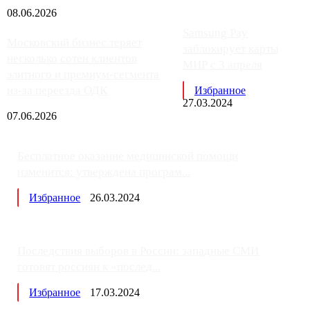
08.06.2026
Samsung Pay
Московский бизнес теряет
заблокирует карты
несколько сотен клиентов
МИР с 3 апреля
элитного и премиум-сегмента
из-за переезда ОДК
Избранное
27.03.2024
07.06.2026
Бесплатное оказание медицинской помощи
изменится: утверждена програм...
Избранное
26.03.2024
Последствия выборов в России: западные СМИ
готовят россиян к «послед...
Избранное
17.03.2024