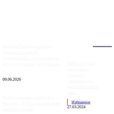
Чем ближе к центру столицы, тем ситуация на АЗС лучше.
Однако АЗС, расположенные на приличном удалении от
Москвы, имеют более видимые проблемы. Так, некоторые
заправки на ЦКАД либо не работают полностью, либо
работают с ...
Загрузить больше
Главное:
Метро в Сколково и новые
точки роста цен на
недвижимость: расположение
В России резко
будущих станций «Верейская»,
изменилась
...
динамика
09.06.2026
строительства
индустриальных
поме...
Присоединение Одинцово к
Избранное
Москве в 2026 году: отделяем
27.03.2024
факты от слухов