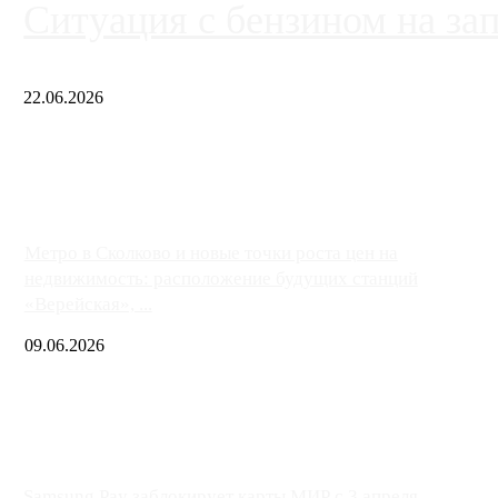
Ситуация с бензином на за
22.06.2026
Чем ближе к центру столицы, тем ситуация на АЗС лучше. Одн
либо не работают полностью, либо работают с ...
Метро в Сколково и новые точки роста цен на
недвижимость: расположение будущих станций
«Верейская», ...
09.06.2026
Samsung Pay заблокирует карты МИР с 3 апреля