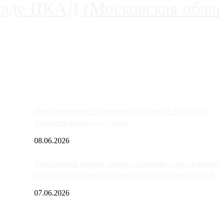
паде ЦКАД (Московская облас
ако АЗС, расположенные на приличном удалении от Москвы, имеют
Присоединение Одинцово к Москве в 2026 году:
отделяем факты от слухов
08.06.2026
Московский бизнес теряет несколько сотен клиент
элитного и премиум-сегмента из-за переезда ОДК
07.06.2026