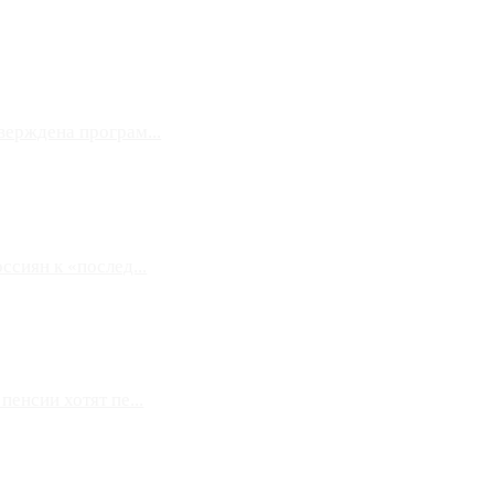
верждена програм...
сиян к «послед...
енсии хотят пе...