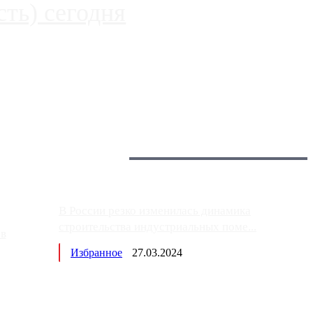
ть) сегодня
 более видимые проблемы. Так, некоторые заправки на ЦКАД
Загрузить больше
Главное:
В России резко изменилась динамика
строительства индустриальных поме...
ов
Избранное
27.03.2024