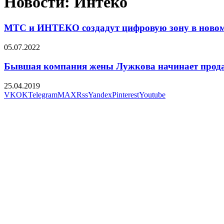
Новости: Интеко
МТС и ИНТЕКО создадут цифровую зону в новом
05.07.2022
Бывшая компания жены Лужкова начинает прод
25.04.2019
VK
OK
Telegram
MAX
Rss
Yandex
Pinterest
Youtube