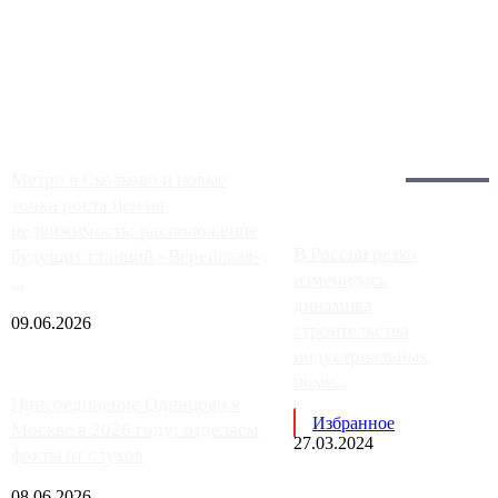
Однако АЗС, расположенные на приличном удалении от
Москвы, имеют более видимые проблемы. Так, некоторые
заправки на ЦКАД либо не работают полностью, либо
работают с ...
Загрузить больше
Главное:
Метро в Сколково и новые
точки роста цен на
недвижимость: расположение
В России резко
будущих станций «Верейская»,
изменилась
...
динамика
09.06.2026
строительства
индустриальных
поме...
Присоединение Одинцово к
Избранное
Москве в 2026 году: отделяем
27.03.2024
факты от слухов
08.06.2026