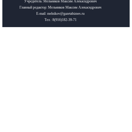
Учредитель: Мельников Максим Алекасндрович
Главный редактор: Мельников Максим Алекасндрович
E-mail: melnikov@gazetabiznes.ru
Тел.: 8(916)182-39-71