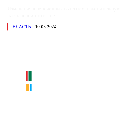
Изменения в пенсионных выплатах: накопительную
часть пенсии хотят пе...
ВЛАСТЬ
10.03.2024
Немного о нас