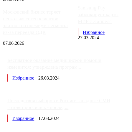
Samsung Pay
Московский бизнес теряет
заблокирует карты
несколько сотен клиентов
МИР с 3 апреля
элитного и премиум-сегмента
из-за переезда ОДК
Избранное
27.03.2024
07.06.2026
Бесплатное оказание медицинской помощи
изменится: утверждена програм...
Избранное
26.03.2024
Последствия выборов в России: западные СМИ
готовят россиян к «послед...
Избранное
17.03.2024