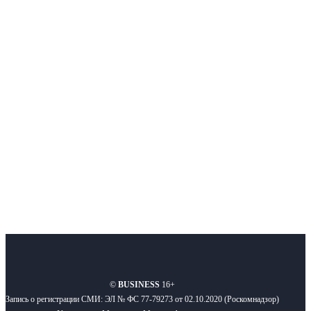
Интернет-СМИ с фокусом на события, влияющие на бизнес
Московского региона, основанное в 2009 году. Ежедневно публикуем
новости бизнеса и новости для бизнеса.
Подписывайтесь
О нас
Реклама
Вакансии
Правила
Контакты
©
BUSINESS
16+
Запись о регистрации СМИ: ЭЛ № ФС 77-79273 от 02.10.2020 (Роскомнадзор)