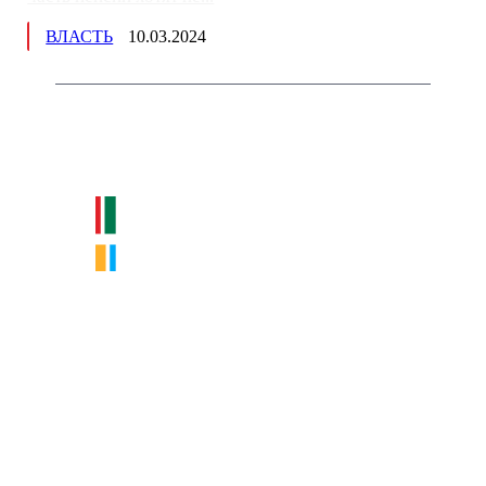
ВЛАСТЬ
10.03.2024
Немного о нас
Интернет-СМИ с фокусом на события, влияющие на бизнес