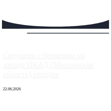
Сегодня:
Ситуация с бензином на
западе ЦКАД (Московская
область) сегодня
22.06.2026
Чем ближе к центру столицы, тем ситуация на АЗС лучше.
Однако АЗС, расположенные на приличном удалении от
Москвы, имеют более видимые проблемы. Так, некоторые
заправки на ЦКАД либо не работают полностью, либо