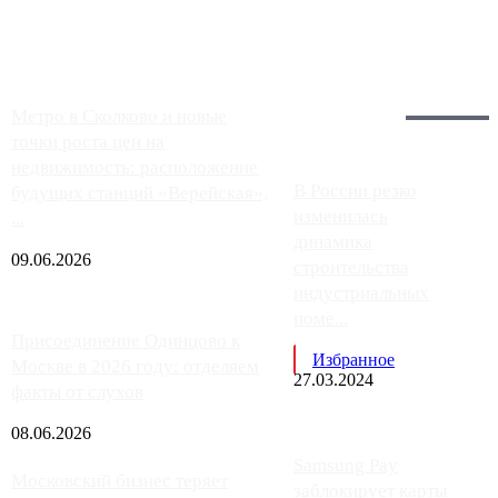
работают с ...
Загрузить больше
Главное:
Метро в Сколково и новые
точки роста цен на
недвижимость: расположение
В России резко
будущих станций «Верейская»,
изменилась
...
динамика
09.06.2026
строительства
индустриальных
поме...
Присоединение Одинцово к
Избранное
Москве в 2026 году: отделяем
27.03.2024
факты от слухов
08.06.2026
Samsung Pay
Московский бизнес теряет
заблокирует карты