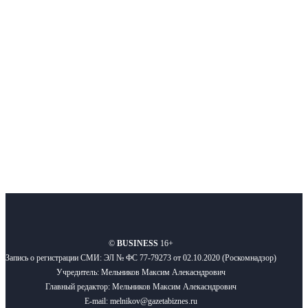
Московского региона, основанное в 2009 году. Ежедневно публикуем
новости бизнеса и новости для бизнеса.
Подписывайтесь
О нас
Реклама
Вакансии
Правила
Контакты
©
BUSINESS
16+
Запись о регистрации СМИ: ЭЛ № ФС 77-79273 от 02.10.2020 (Роскомнадзор)
Учредитель: Мельников Максим Алекасндрович
Главный редактор: Мельников Максим Алекасндрович
E-mail: melnikov@gazetabiznes.ru