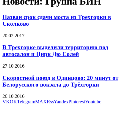
Новости: Группа БИН
Назван срок сдачи моста из Трехгорки в
Сколково
20.02.2017
В Трехгорке выделили территорию под
автосалон и Цирк Дю Солей
27.10.2016
Скоростной поезд в Одинцово: 20 минут от
Белорусского вокзала до Трёхгорки
26.10.2016
VK
OK
Telegram
MAX
Rss
Yandex
Pinterest
Youtube