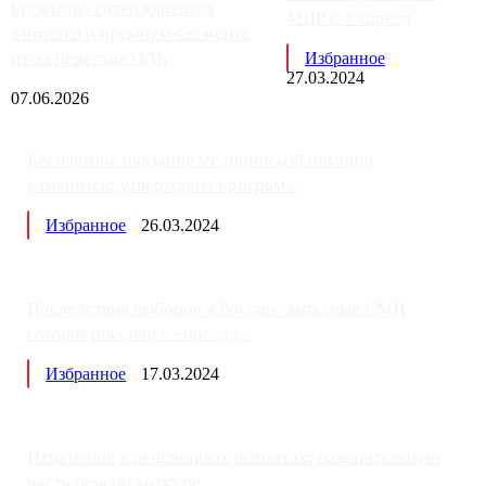
несколько сотен клиентов
МИР с 3 апреля
элитного и премиум-сегмента
из-за переезда ОДК
Избранное
27.03.2024
07.06.2026
Бесплатное оказание медицинской помощи
изменится: утверждена програм...
Избранное
26.03.2024
Последствия выборов в России: западные СМИ
готовят россиян к «послед...
Избранное
17.03.2024
Изменения в пенсионных выплатах: накопительную
часть пенсии хотят пе...