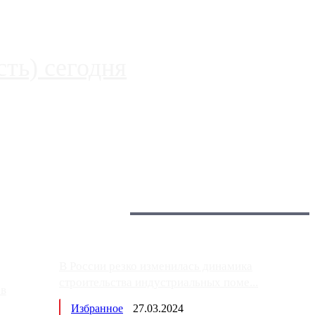
ть) сегодня
 более видимые проблемы. Так, некоторые заправки на ЦКАД
Загрузить больше
Главное:
В России резко изменилась динамика
строительства индустриальных поме...
ов
Избранное
27.03.2024