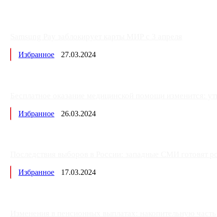
Samsung Pay заблокирует карты МИР с 3 апреля
Избранное
27.03.2024
Бесплатное оказание медицинской помощи изменится: ут
Избранное
26.03.2024
Последствия выборов в России: западные СМИ готовят рос
Избранное
17.03.2024
Изменения в пенсионных выплатах: накопительную часть п