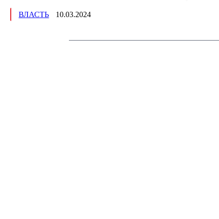
ВЛАСТЬ
10.03.2024
Немного о нас
Интернет-СМИ с фокусом на события, влияющие на бизнес Московског
основанное в 2009 году. Ежедневно публикуем новости бизнеса и новос