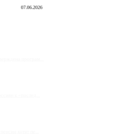
07.06.2026
верждена програм...
сиян к «послед...
енсии хотят пе...