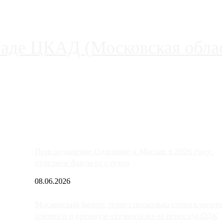
паде ЦКАД (Московская облас
ако АЗС, расположенные на приличном удалении от Москвы, имеют
Присоединение Одинцово к Москве в 2026 году:
отделяем факты от слухов
08.06.2026
Московский бизнес теряет несколько сотен клиент
элитного и премиум-сегмента из-за переезда ОДК