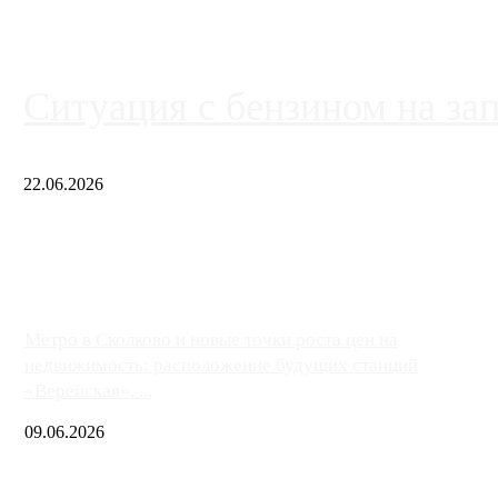
Ситуация с бензином на за
22.06.2026
Чем ближе к центру столицы, тем ситуация на АЗС лучше. Одн
либо не работают полностью, либо работают с ...
Метро в Сколково и новые точки роста цен на
недвижимость: расположение будущих станций
«Верейская», ...
09.06.2026