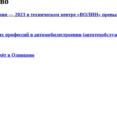
ово
ении — 2023 в техническом центре «ВОЛИН» превы
х профессий в автомобилестроении (автотехобслуж
дёт в Одинцово