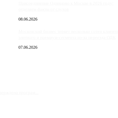
Присоединение Одинцово к Москве в 2026 году:
отделяем факты от слухов
08.06.2026
Московский бизнес теряет несколько сотен клиент
элитного и премиум-сегмента из-за переезда ОДК
07.06.2026
верждена програм...