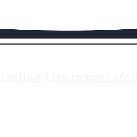
паде ЦКАД (Московская облас
ако АЗС, расположенные на приличном удалении от Москвы, имеют