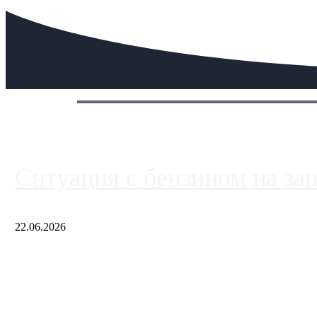
Сегодня:
Ситуация с бензином на за
22.06.2026
Чем ближе к центру столицы, тем ситуация на АЗС лучше. Одн
либо не работают полностью, либо работают с ...