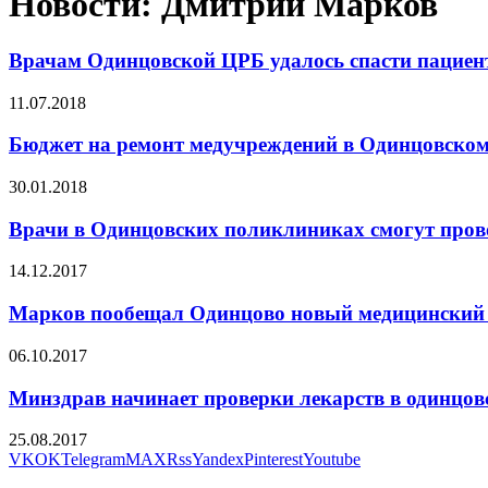
Новости: Дмитрий Марков
Врачам Одинцовской ЦРБ удалось спасти пациент
11.07.2018
Бюджет на ремонт медучреждений в Одинцовском
30.01.2018
Врачи в Одинцовских поликлиниках смогут пров
14.12.2017
Марков пообещал Одинцово новый медицинский
06.10.2017
Минздрав начинает проверки лекарств в одинцов
25.08.2017
VK
OK
Telegram
MAX
Rss
Yandex
Pinterest
Youtube