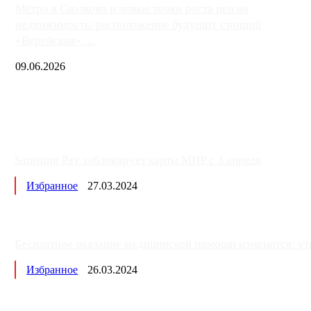
Метро в Сколково и новые точки роста цен на
недвижимость: расположение будущих станций
«Верейская», ...
09.06.2026
Samsung Pay заблокирует карты МИР с 3 апреля
Избранное
27.03.2024
Бесплатное оказание медицинской помощи изменится: ут
Избранное
26.03.2024