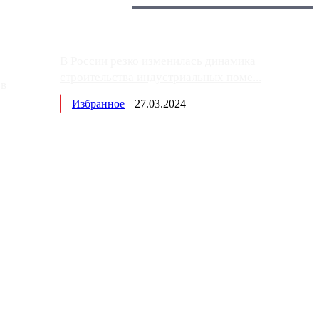
Главное:
В России резко изменилась динамика
строительства индустриальных поме...
ов
Избранное
27.03.2024