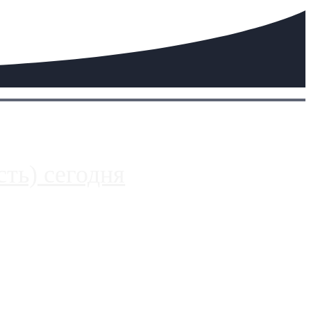
ть) сегодня
 более видимые проблемы. Так, некоторые заправки на ЦКАД
Загрузить больше