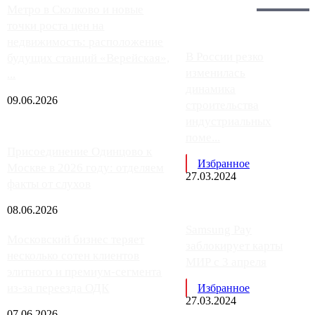
Главное:
Метро в Сколково и новые
точки роста цен на
недвижимость: расположение
В России резко
будущих станций «Верейская»,
изменилась
...
динамика
09.06.2026
строительства
индустриальных
поме...
Присоединение Одинцово к
Избранное
Москве в 2026 году: отделяем
27.03.2024
факты от слухов
08.06.2026
Samsung Pay
Московский бизнес теряет
заблокирует карты
несколько сотен клиентов
МИР с 3 апреля
элитного и премиум-сегмента
из-за переезда ОДК
Избранное
27.03.2024
07.06.2026