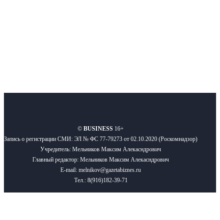
Подписывайтесь
О нас
Реклама
Вакансии
Правила
Контакты
©
BUSINESS
16+
Запись о регистрации СМИ: ЭЛ № ФС 77-79273 от 02.10.2020 (Роскомнадзор)
Учредитель: Мельников Максим Алекасндрович
Главный редактор: Мельников Максим Алекасндрович
E-mail: melnikov@gazetabiznes.ru
Тел.: 8(916)182-39-71