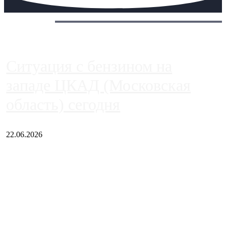
Сегодня:
Ситуация с бензином на
западе ЦКАД (Московская
область) сегодня
22.06.2026
Чем ближе к центру столицы, тем ситуация на АЗС лучше.
Однако АЗС, расположенные на приличном удалении от
Москвы, имеют более видимые проблемы. Так, некоторые
заправки на ЦКАД либо не работают полностью, либо
работают с ...
Загрузить больше