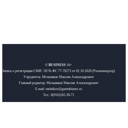
Подписывайтесь
О нас
Реклама
Вакансии
Правила
Контакты
©
BUSINESS
16+
Запись о регистрации СМИ: ЭЛ № ФС 77-79273 от 02.10.2020 (Роскомнадзор)
Учредитель: Мельников Максим Алекасндрович
Главный редактор: Мельников Максим Алекасндрович
E-mail: melnikov@gazetabiznes.ru
Тел.: 8(916)182-39-71