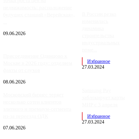
точки роста цен на
недвижимость: расположение
В России резко
будущих станций «Верейская»,
изменилась
...
динамика
09.06.2026
строительства
индустриальных
поме...
Присоединение Одинцово к
Избранное
Москве в 2026 году: отделяем
27.03.2024
факты от слухов
08.06.2026
Samsung Pay
Московский бизнес теряет
заблокирует карты
несколько сотен клиентов
МИР с 3 апреля
элитного и премиум-сегмента
из-за переезда ОДК
Избранное
27.03.2024
07.06.2026