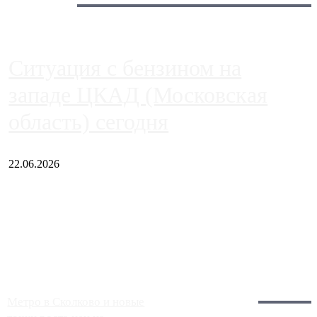
Сегодня:
Ситуация с бензином на
западе ЦКАД (Московская
область) сегодня
22.06.2026
Чем ближе к центру столицы, тем ситуация на АЗС лучше.
Однако АЗС, расположенные на приличном удалении от
Москвы, имеют более видимые проблемы. Так, некоторые
заправки на ЦКАД либо не работают полностью, либо
работают с ...
Загрузить больше
Главное:
Метро в Сколково и новые