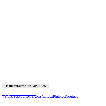
Поделиться
Подписывайтесь на BUSINESS
Предложить новость
VK
OK
Telegram
MAX
Rss
Yandex
Pinterest
Youtube