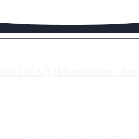
паде ЦКАД (Московская облас
ако АЗС, расположенные на приличном удалении от Москвы, имеют
Присоединение Одинцово к Москве в 2026 году: