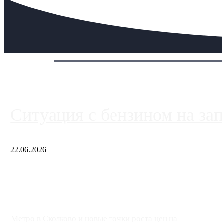
Сегодня:
Ситуация с бензином на за
22.06.2026
Чем ближе к центру столицы, тем ситуация на АЗС лучше. Одн
либо не работают полностью, либо работают с ...
Метро в Сколково и новые точки роста цен на