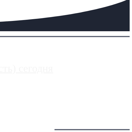
ть) сегодня
 более видимые проблемы. Так, некоторые заправки на ЦКАД
Загрузить больше
Главное: