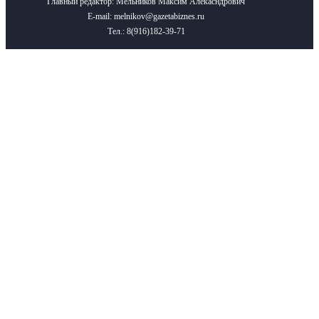
Главный редактор: Мельников Максим Алекасндрович
E-mail: melnikov@gazetabiznes.ru
Тел.: 8(916)182-39-71