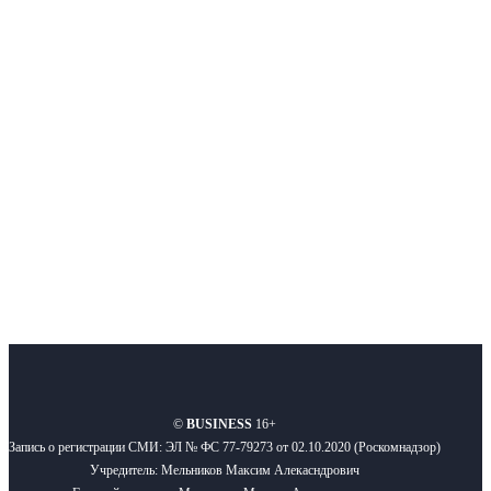
Интернет-СМИ с фокусом на события, влияющие на бизнес
Московского региона, основанное в 2009 году. Ежедневно публикуем
новости бизнеса и новости для бизнеса.
Подписывайтесь
О нас
Реклама
Вакансии
Правила
Контакты
©
BUSINESS
16+
Запись о регистрации СМИ: ЭЛ № ФС 77-79273 от 02.10.2020 (Роскомнадзор)
Учредитель: Мельников Максим Алекасндрович