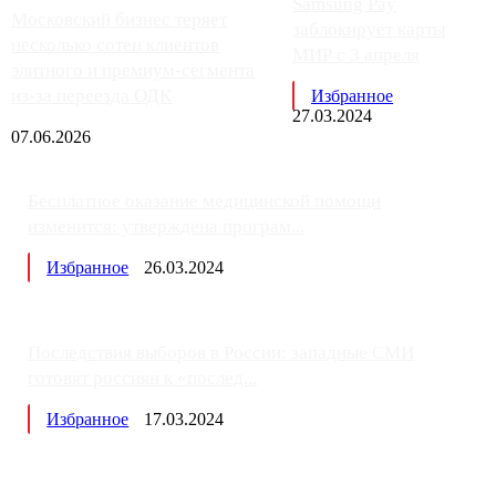
Samsung Pay
Московский бизнес теряет
заблокирует карты
несколько сотен клиентов
МИР с 3 апреля
элитного и премиум-сегмента
из-за переезда ОДК
Избранное
27.03.2024
07.06.2026
Бесплатное оказание медицинской помощи
изменится: утверждена програм...
Избранное
26.03.2024
Последствия выборов в России: западные СМИ
готовят россиян к «послед...
Избранное
17.03.2024