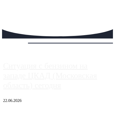
Сегодня:
Ситуация с бензином на
западе ЦКАД (Московская
область) сегодня
22.06.2026
Чем ближе к центру столицы, тем ситуация на АЗС лучше.
Однако АЗС, расположенные на приличном удалении от