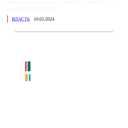
Изменения в пенсионных выплатах: накопительную
часть пенсии хотят пе...
ВЛАСТЬ
10.03.2024
Немного о нас