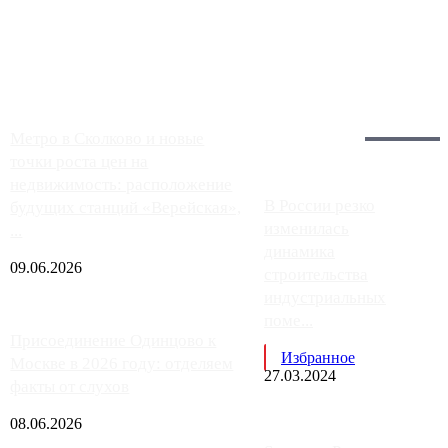
Москвы, имеют более видимые проблемы. Так, некоторые
заправки на ЦКАД либо не работают полностью, либо
работают с ...
Загрузить больше
Главное:
Метро в Сколково и новые
точки роста цен на
недвижимость: расположение
В России резко
будущих станций «Верейская»,
изменилась
...
динамика
09.06.2026
строительства
индустриальных
поме...
Присоединение Одинцово к
Избранное
Москве в 2026 году: отделяем
27.03.2024
факты от слухов
08.06.2026