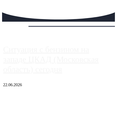
Сегодня:
Ситуация с бензином на
западе ЦКАД (Московская
область) сегодня
22.06.2026
Чем ближе к центру столицы, тем ситуация на АЗС лучше.
Однако АЗС, расположенные на приличном удалении от
Москвы, имеют более видимые проблемы. Так, некоторые
заправки на ЦКАД либо не работают полностью, либо
работают с ...