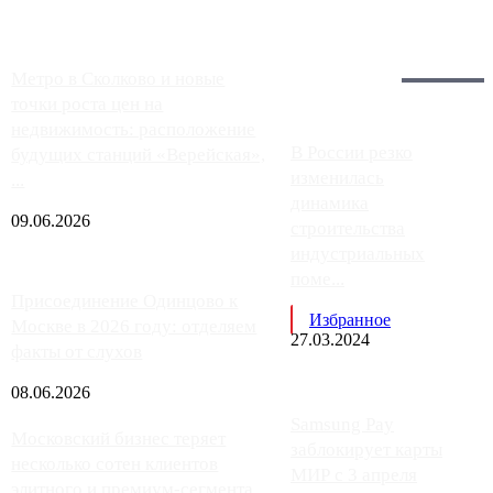
Загрузить больше
Главное:
Метро в Сколково и новые
точки роста цен на
недвижимость: расположение
В России резко
будущих станций «Верейская»,
изменилась
...
динамика
09.06.2026
строительства
индустриальных
поме...
Присоединение Одинцово к
Избранное
Москве в 2026 году: отделяем
27.03.2024
факты от слухов
08.06.2026
Samsung Pay
Московский бизнес теряет
заблокирует карты
несколько сотен клиентов
МИР с 3 апреля
элитного и премиум-сегмента