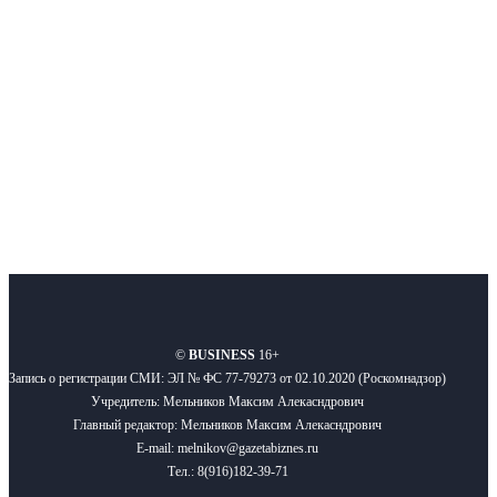
новости бизнеса и новости для бизнеса.
Подписывайтесь
О нас
Реклама
Вакансии
Правила
Контакты
©
BUSINESS
16+
Запись о регистрации СМИ: ЭЛ № ФС 77-79273 от 02.10.2020 (Роскомнадзор)
Учредитель: Мельников Максим Алекасндрович
Главный редактор: Мельников Максим Алекасндрович
E-mail: melnikov@gazetabiznes.ru
Тел.: 8(916)182-39-71