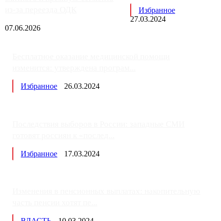
из-за переезда ОДК
Избранное
27.03.2024
07.06.2026
Бесплатное оказание медицинской помощи
изменится: утверждена програм...
Избранное
26.03.2024
Последствия выборов в России: западные СМИ
готовят россиян к «послед...
Избранное
17.03.2024
Изменения в пенсионных выплатах: накопительную
часть пенсии хотят пе...
ВЛАСТЬ
10.03.2024