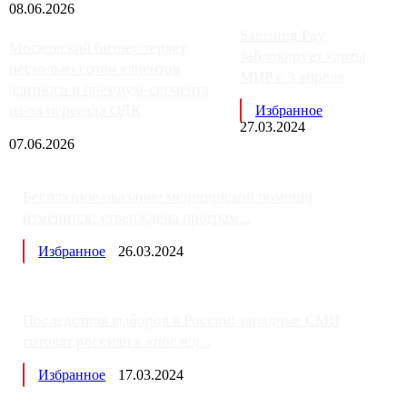
08.06.2026
Samsung Pay
Московский бизнес теряет
заблокирует карты
несколько сотен клиентов
МИР с 3 апреля
элитного и премиум-сегмента
из-за переезда ОДК
Избранное
27.03.2024
07.06.2026
Бесплатное оказание медицинской помощи
изменится: утверждена програм...
Избранное
26.03.2024
Последствия выборов в России: западные СМИ
готовят россиян к «послед...
Избранное
17.03.2024