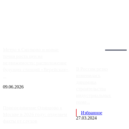
Однако АЗС, расположенные на приличном удалении от
Москвы, имеют более видимые проблемы. Так, некоторые
заправки на ЦКАД либо не работают полностью, либо
работают с ...
Загрузить больше
Главное:
Метро в Сколково и новые
точки роста цен на
недвижимость: расположение
В России резко
будущих станций «Верейская»,
изменилась
...
динамика
09.06.2026
строительства
индустриальных
поме...
Присоединение Одинцово к
Избранное
Москве в 2026 году: отделяем
27.03.2024
факты от слухов