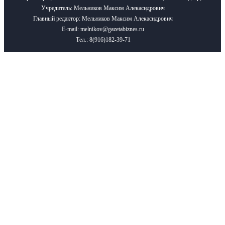
Учредитель: Мельников Максим Алекасндрович
Главный редактор: Мельников Максим Алекасндрович
E-mail: melnikov@gazetabiznes.ru
Тел.: 8(916)182-39-71