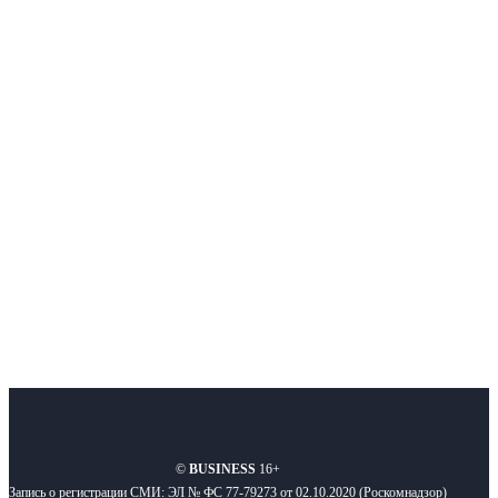
Немного о нас
Интернет-СМИ с фокусом на события, влияющие на бизнес
Московского региона, основанное в 2009 году. Ежедневно публикуем
новости бизнеса и новости для бизнеса.
Подписывайтесь
О нас
Реклама
Вакансии
Правила
Контакты
©
BUSINESS
16+
Запись о регистрации СМИ: ЭЛ № ФС 77-79273 от 02.10.2020 (Роскомнадзор)