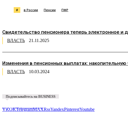
#
в России
Пенсии
ПФР
Свидетельство пенсионера теперь электронное и до
ВЛАСТЬ
21.11.2025
Изменения в пенсионных выплатах: накопительную ч
ВЛАСТЬ
10.03.2024
Подписывайтесь на BUSINESS
Предложить новость
VK
OK
Telegram
MAX
Rss
Yandex
Pinterest
Youtube