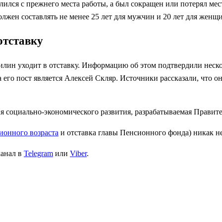
олился с прежнего места работы, а был сокращен или потерял ме
олжен составлять не менее 25 лет для мужчин и 20 лет для женщ
отставку
илин уходит в отставку. Информацию об этом подтвердили неск
 его пост является Алексей Скляр. Источники рассказали, что 
социально-экономического развития, разрабатываемая Правител
ионного возраста
и отставка главы Пенсионного фонда) никак не
канал в
Telegram
или
Viber
.