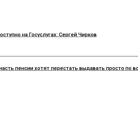
ступно на Госуслугах: Сергей Чирков
асть пенсии хотят перестать выдавать просто по воз