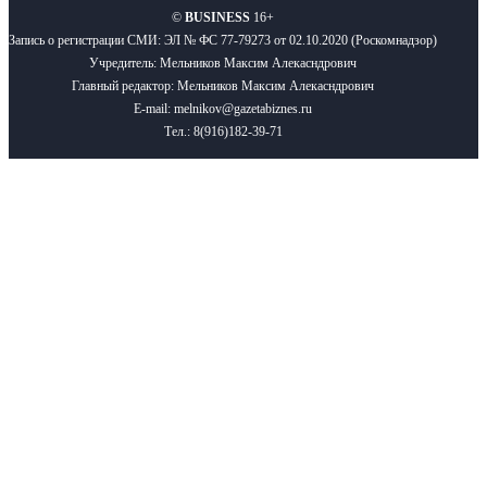
©
BUSINESS
16+
Запись о регистрации СМИ: ЭЛ № ФС 77-79273 от 02.10.2020 (Роскомнадзор)
Учредитель: Мельников Максим Алекасндрович
Главный редактор: Мельников Максим Алекасндрович
E-mail: melnikov@gazetabiznes.ru
Тел.: 8(916)182-39-71