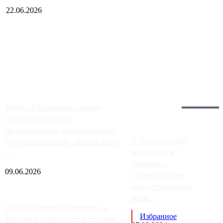
22.06.2026
Чем ближе к центру столицы, тем ситуация на АЗС лучше.
Однако АЗС, расположенные на приличном удалении от
Москвы, имеют более видимые проблемы. Так, некоторые
заправки на ЦКАД либо не работают полностью, либо
работают с ...
Загрузить больше
Главное:
Метро в Сколково и новые
точки роста цен на
недвижимость: расположение
В России резко
будущих станций «Верейская»,
изменилась
...
динамика
09.06.2026
строительства
индустриальных
поме...
Присоединение Одинцово к
Избранное
Москве в 2026 году: отделяем