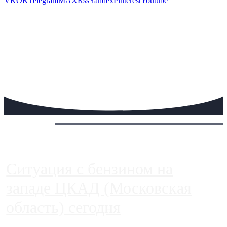
VK
OK
Telegram
MAX
Rss
Yandex
Pinterest
Youtube
Сегодня:
Ситуация с бензином на
западе ЦКАД (Московская
область) сегодня