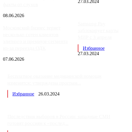
27.03.2024
факты от слухов
08.06.2026
Samsung Pay
Московский бизнес теряет
заблокирует карты
несколько сотен клиентов
МИР с 3 апреля
элитного и премиум-сегмента
из-за переезда ОДК
Избранное
27.03.2024
07.06.2026
Бесплатное оказание медицинской помощи
изменится: утверждена програм...
Избранное
26.03.2024
Последствия выборов в России: западные СМИ
готовят россиян к «послед...