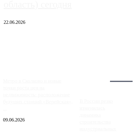
область) сегодня
22.06.2026
Чем ближе к центру столицы, тем ситуация на АЗС лучше.
Однако АЗС, расположенные на приличном удалении от
Москвы, имеют более видимые проблемы. Так, некоторые
заправки на ЦКАД либо не работают полностью, либо
работают с ...
Загрузить больше
Главное:
Метро в Сколково и новые
точки роста цен на
недвижимость: расположение
В России резко
будущих станций «Верейская»,
изменилась
...
динамика
09.06.2026
строительства
индустриальных