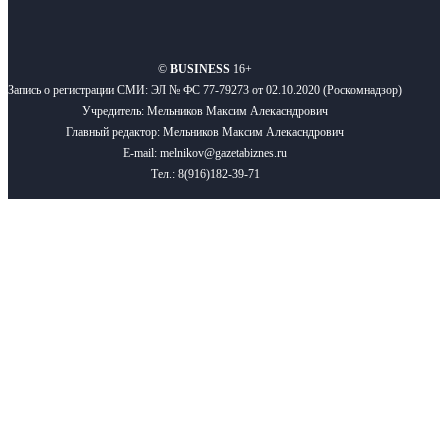
О нас
Реклама
Вакансии
Правила
Контакты
©
BUSINESS
16+
Запись о регистрации СМИ: ЭЛ № ФС 77-79273 от 02.10.2020 (Роскомнадзор)
Учредитель: Мельников Максим Алекасндрович
Главный редактор: Мельников Максим Алекасндрович
E-mail: melnikov@gazetabiznes.ru
Тел.: 8(916)182-39-71