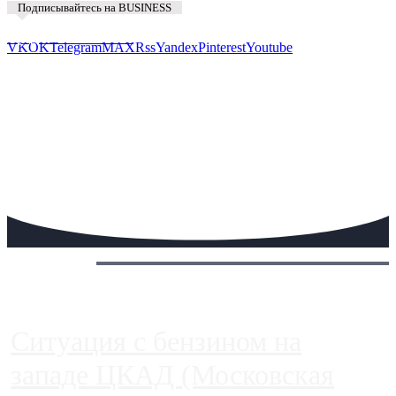
Подписывайтесь на BUSINESS
Предложить новость
VK
OK
Telegram
MAX
Rss
Yandex
Pinterest
Youtube
Сегодня:
Ситуация с бензином на
западе ЦКАД (Московская