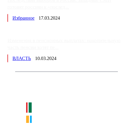
Последствия выборов в России: западные СМИ
готовят россиян к «послед...
Избранное
17.03.2024
Изменения в пенсионных выплатах: накопительную
часть пенсии хотят пе...
ВЛАСТЬ
10.03.2024