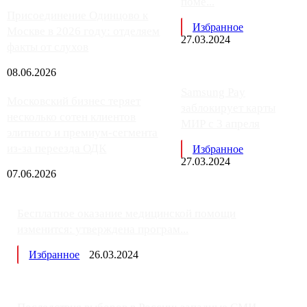
поме...
Присоединение Одинцово к
Избранное
Москве в 2026 году: отделяем
27.03.2024
факты от слухов
08.06.2026
Samsung Pay
Московский бизнес теряет
заблокирует карты
несколько сотен клиентов
МИР с 3 апреля
элитного и премиум-сегмента
из-за переезда ОДК
Избранное
27.03.2024
07.06.2026
Бесплатное оказание медицинской помощи
изменится: утверждена програм...
Избранное
26.03.2024