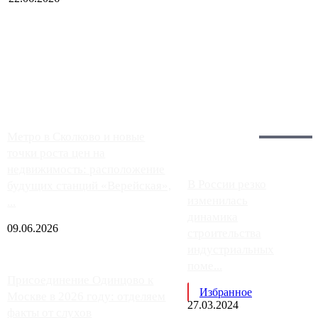
Чем ближе к центру столицы, тем ситуация на АЗС лучше.
Однако АЗС, расположенные на приличном удалении от
Москвы, имеют более видимые проблемы. Так, некоторые
заправки на ЦКАД либо не работают полностью, либо
работают с ...
Загрузить больше
Главное:
Метро в Сколково и новые
точки роста цен на
недвижимость: расположение
В России резко
будущих станций «Верейская»,
изменилась
...
динамика
09.06.2026
строительства
индустриальных
поме...
Присоединение Одинцово к
Избранное
Москве в 2026 году: отделяем
27.03.2024
факты от слухов