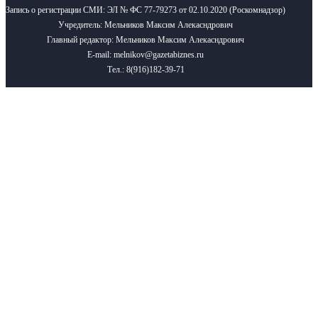
Запись о регистрации СМИ: ЭЛ № ФС 77-79273 от 02.10.2020 (Роскомнадзор)
Учредитель: Мельников Максим Алекасндрович
Главный редактор: Мельников Максим Алекасндрович
E-mail: melnikov@gazetabiznes.ru
Тел.: 8(916)182-39-71