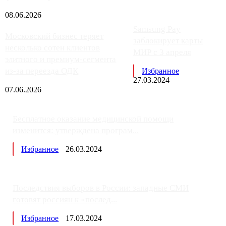
08.06.2026
Samsung Pay
Московский бизнес теряет
заблокирует карты
несколько сотен клиентов
МИР с 3 апреля
элитного и премиум-сегмента
из-за переезда ОДК
Избранное
27.03.2024
07.06.2026
Бесплатное оказание медицинской помощи
изменится: утверждена програм...
Избранное
26.03.2024
Последствия выборов в России: западные СМИ
готовят россиян к «послед...
Избранное
17.03.2024