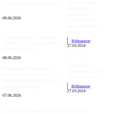
В России резко
будущих станций «Верейская»,
изменилась
...
динамика
09.06.2026
строительства
индустриальных
поме...
Присоединение Одинцово к
Избранное
Москве в 2026 году: отделяем
27.03.2024
факты от слухов
08.06.2026
Samsung Pay
Московский бизнес теряет
заблокирует карты
несколько сотен клиентов
МИР с 3 апреля
элитного и премиум-сегмента
из-за переезда ОДК
Избранное
27.03.2024
07.06.2026
Бесплатное оказание медицинской помощи