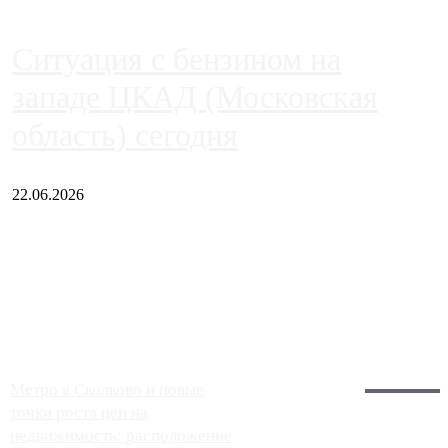
Ситуация с бензином на
западе ЦКАД (Московская
область) сегодня
22.06.2026
Чем ближе к центру столицы, тем ситуация на АЗС лучше.
Однако АЗС, расположенные на приличном удалении от
Москвы, имеют более видимые проблемы. Так, некоторые
заправки на ЦКАД либо не работают полностью, либо
работают с ...
Загрузить больше
Главное:
Метро в Сколково и новые
точки роста цен на
недвижимость: расположение