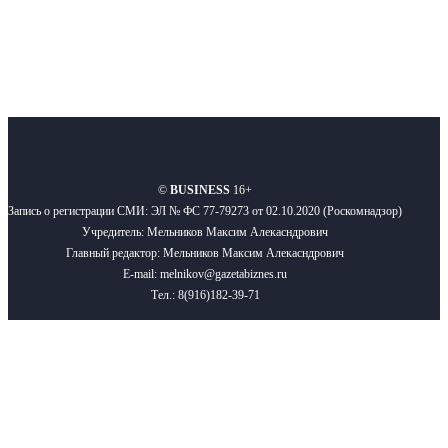
О нас
Реклама
Вакансии
Правила
Контакты
©
BUSINESS
16+
Запись о регистрации СМИ: ЭЛ № ФС 77-79273 от 02.10.2020 (Роскомнадзор)
Учредитель: Мельников Максим Алекасндрович
Главный редактор: Мельников Максим Алекасндрович
E-mail: melnikov@gazetabiznes.ru
Тел.: 8(916)182-39-71