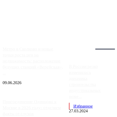
Чем ближе к центру столицы, тем ситуация на АЗС лучше.
Однако АЗС, расположенные на приличном удалении от
Москвы, имеют более видимые проблемы. Так, некоторые
заправки на ЦКАД либо не работают полностью, либо
работают с ...
Загрузить больше
Главное:
Метро в Сколково и новые
точки роста цен на
недвижимость: расположение
В России резко
будущих станций «Верейская»,
изменилась
...
динамика
09.06.2026
строительства
индустриальных
поме...
Присоединение Одинцово к
Избранное
Москве в 2026 году: отделяем
27.03.2024
факты от слухов