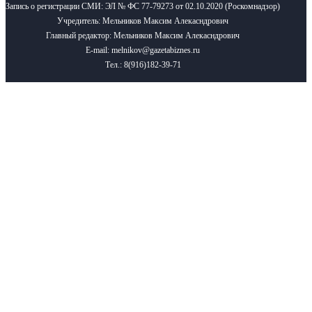
Запись о регистрации СМИ: ЭЛ № ФС 77-79273 от 02.10.2020 (Роскомнадзор)
Учредитель: Мельников Максим Алекасндрович
Главный редактор: Мельников Максим Алекасндрович
E-mail: melnikov@gazetabiznes.ru
Тел.: 8(916)182-39-71