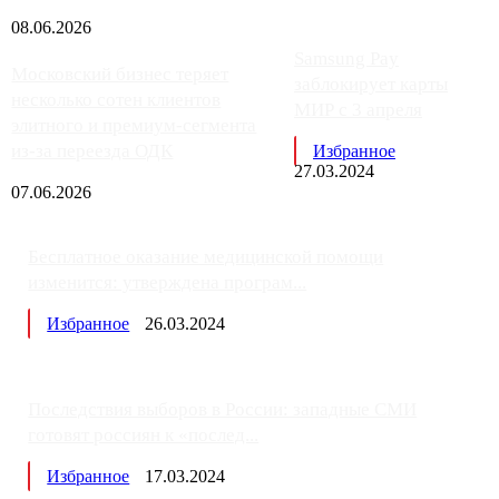
08.06.2026
Samsung Pay
Московский бизнес теряет
заблокирует карты
несколько сотен клиентов
МИР с 3 апреля
элитного и премиум-сегмента
из-за переезда ОДК
Избранное
27.03.2024
07.06.2026
Бесплатное оказание медицинской помощи
изменится: утверждена програм...
Избранное
26.03.2024
Последствия выборов в России: западные СМИ
готовят россиян к «послед...
Избранное
17.03.2024