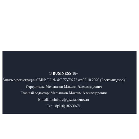
Подписывайтесь
О нас
Реклама
Вакансии
Правила
Контакты
©
BUSINESS
16+
Запись о регистрации СМИ: ЭЛ № ФС 77-79273 от 02.10.2020 (Роскомнадзор)
Учредитель: Мельников Максим Алекасндрович
Главный редактор: Мельников Максим Алекасндрович
E-mail: melnikov@gazetabiznes.ru
Тел.: 8(916)182-39-71