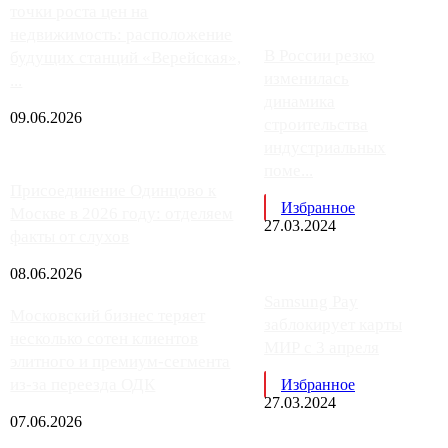
точки роста цен на
недвижимость: расположение
В России резко
будущих станций «Верейская»,
изменилась
...
динамика
09.06.2026
строительства
индустриальных
поме...
Присоединение Одинцово к
Избранное
Москве в 2026 году: отделяем
27.03.2024
факты от слухов
08.06.2026
Samsung Pay
Московский бизнес теряет
заблокирует карты
несколько сотен клиентов
МИР с 3 апреля
элитного и премиум-сегмента
из-за переезда ОДК
Избранное
27.03.2024
07.06.2026