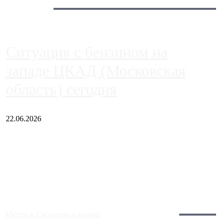
Сегодня:
Ситуация с бензином на
западе ЦКАД (Московская
область) сегодня
22.06.2026
Чем ближе к центру столицы, тем ситуация на АЗС лучше.
Однако АЗС, расположенные на приличном удалении от
Москвы, имеют более видимые проблемы. Так, некоторые
заправки на ЦКАД либо не работают полностью, либо
работают с ...
Загрузить больше
Главное:
Метро в Сколково и новые