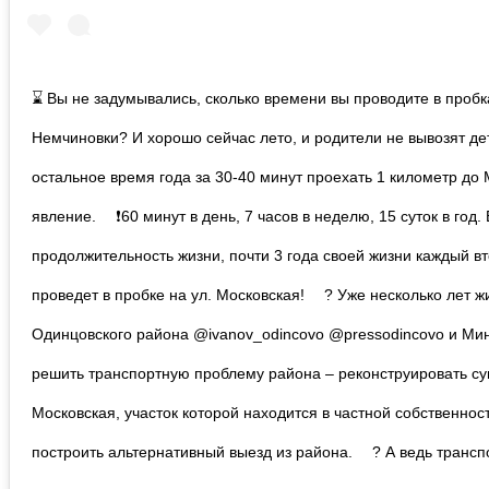
⌛ Вы не задумывались, сколько времени вы проводите в пробк
Немчиновки? И хорошо сейчас лето, и родители не вывозят дет
остальное время года за 30-40 минут проехать 1 километр до
явление. ⠀ ❗60 минут в день, 7 часов в неделю, 15 суток в год
продолжительность жизни, почти 3 года своей жизни каждый в
проведет в пробке на ул. Московская! ⠀ ? Уже несколько лет ж
Одинцовского района @ivanov_odincovo @pressodincovo и Ми
решить транспортную проблему района – реконструировать су
Московская, участок которой находится в частной собственнос
построить альтернативный выезд из района. ⠀ ? А ведь тран