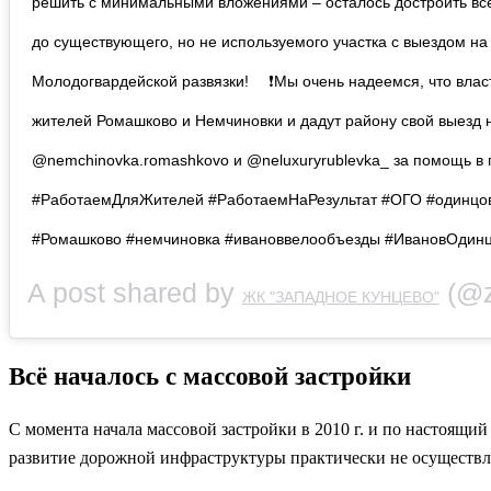
решить с минимальными вложениями – осталось достроить все
до существующего, но не используемого участка с выездом н
Молодогвардейской развязки! ⠀ ❗Мы очень надеемся, что вла
жителей Ромашково и Немчиновки и дадут району свой выезд
@nemchinovka.romashkovo и @neluxuryrublevka_ за помощь в 
#РаботаемДляЖителей #РаботаемНаРезультат #ОГО #одинцов
#Ромашково #немчиновка #ивановвелообъезды #ИвановОдинц
A post shared by
(@zap
ЖК "ЗАПАДНОЕ КУНЦЕВО"
Всё началось с массовой застройки
С момента начала массовой застройки в 2010 г. и по настоящи
развитие дорожной инфраструктуры практически не осуществл