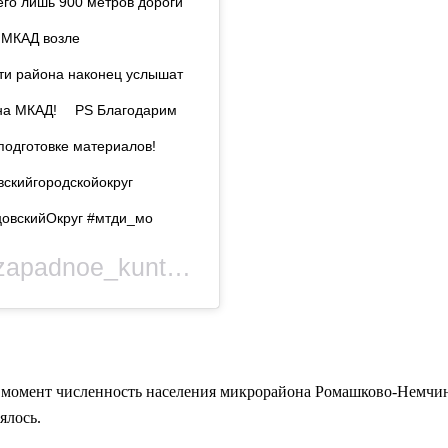
го лишь 900 метров дороги
а МКАД возле
сти района наконец услышат
 на МКАД! ⠀ PS Благодарим
подготовке материалов! ⠀⠀
скийгородскойокруг
овскийОкруг #мтди_мо
adnoe_kuntsevo) on
Jun 18, 2019 at 6:31am PD
й момент численность населения микрорайона Ромашково-Немчинов
ялось.