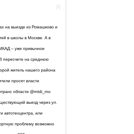
ах на выезде из Ромашково и
ей в школы в Москве. А в
 МКАД – уже привычное
. В пересчете на среднюю
торой житель нашего района
ители просят власти
нтранс области @mtdi_mo
ществующий выезд через ул.
ти автотехцентра, или
спортную проблему возможно