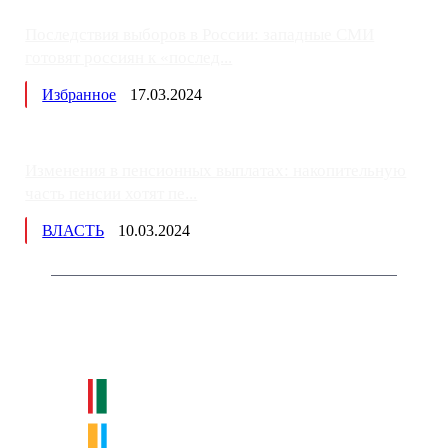
Последствия выборов в России: западные СМИ
готовят россиян к «послед...
Избранное
17.03.2024
Изменения в пенсионных выплатах: накопительную
часть пенсии хотят пе...
ВЛАСТЬ
10.03.2024