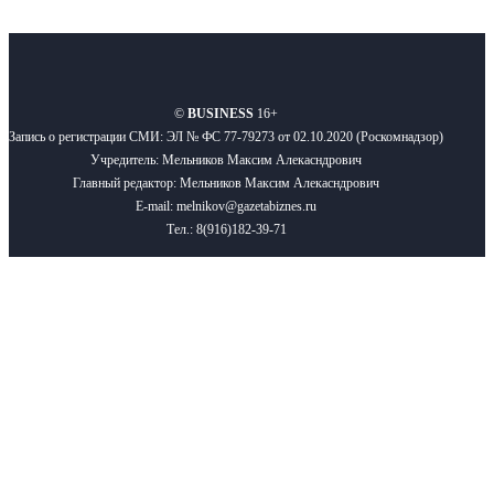
О нас
Реклама
Вакансии
Правила
Контакты
©
BUSINESS
16+
Запись о регистрации СМИ: ЭЛ № ФС 77-79273 от 02.10.2020 (Роскомнадзор)
Учредитель: Мельников Максим Алекасндрович
Главный редактор: Мельников Максим Алекасндрович
E-mail: melnikov@gazetabiznes.ru
Тел.: 8(916)182-39-71