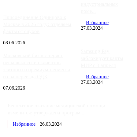
индустриальных
поме...
Присоединение Одинцово к
Избранное
Москве в 2026 году: отделяем
27.03.2024
факты от слухов
08.06.2026
Samsung Pay
Московский бизнес теряет
заблокирует карты
несколько сотен клиентов
МИР с 3 апреля
элитного и премиум-сегмента
из-за переезда ОДК
Избранное
27.03.2024
07.06.2026
Бесплатное оказание медицинской помощи
изменится: утверждена програм...
Избранное
26.03.2024