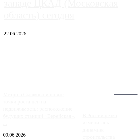
западе ЦКАД (Московская
область) сегодня
22.06.2026
Чем ближе к центру столицы, тем ситуация на АЗС лучше.
Однако АЗС, расположенные на приличном удалении от
Москвы, имеют более видимые проблемы. Так, некоторые
заправки на ЦКАД либо не работают полностью, либо
работают с ...
Загрузить больше
Главное:
Метро в Сколково и новые
точки роста цен на
недвижимость: расположение
В России резко
будущих станций «Верейская»,
изменилась
...
динамика
09.06.2026
строительства