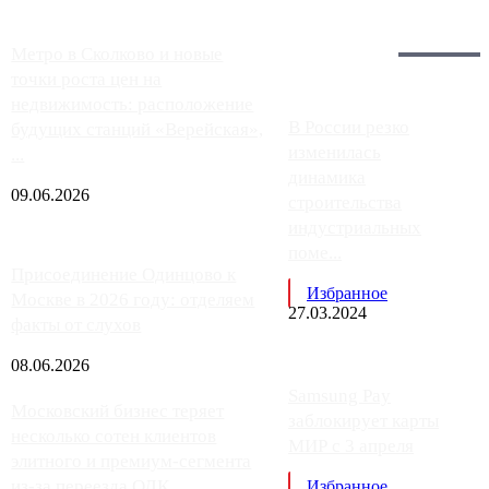
Загрузить больше
Главное:
Метро в Сколково и новые
точки роста цен на
недвижимость: расположение
В России резко
будущих станций «Верейская»,
изменилась
...
динамика
09.06.2026
строительства
индустриальных
поме...
Присоединение Одинцово к
Избранное
Москве в 2026 году: отделяем
27.03.2024
факты от слухов
08.06.2026
Samsung Pay
Московский бизнес теряет
заблокирует карты
несколько сотен клиентов
МИР с 3 апреля
элитного и премиум-сегмента
из-за переезда ОДК
Избранное