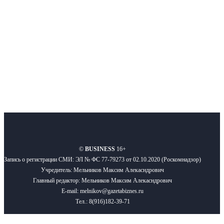
Подписывайтесь
О нас
Реклама
Вакансии
Правила
Контакты
©
BUSINESS
16+
Запись о регистрации СМИ: ЭЛ № ФС 77-79273 от 02.10.2020 (Роскомнадзор)
Учредитель: Мельников Максим Алекасндрович
Главный редактор: Мельников Максим Алекасндрович
E-mail: melnikov@gazetabiznes.ru
Тел.: 8(916)182-39-71