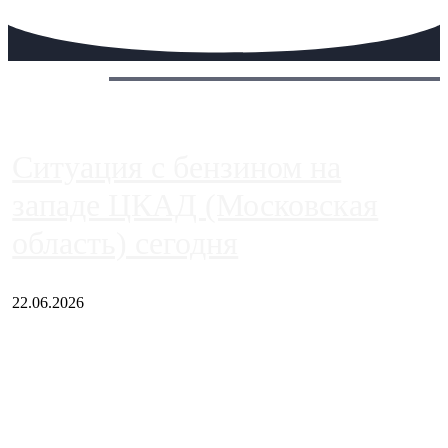
Сегодня:
Ситуация с бензином на
западе ЦКАД (Московская
область) сегодня
22.06.2026
Чем ближе к центру столицы, тем ситуация на АЗС лучше.
Однако АЗС, расположенные на приличном удалении от
Москвы, имеют более видимые проблемы. Так, некоторые
заправки на ЦКАД либо не работают полностью, либо
работают с ...