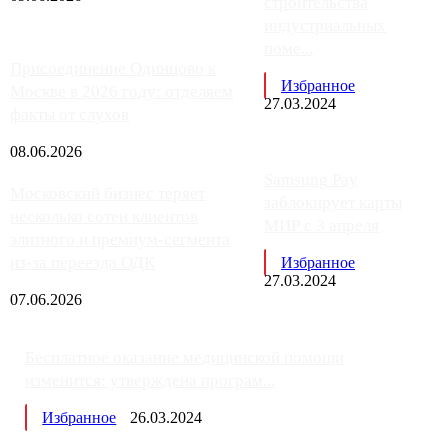
строительства
индустриальных
поме...
Присоединение Одинцово к
Избранное
Москве в 2026 году: отделяем
27.03.2024
факты от слухов
08.06.2026
Samsung Pay
Московский бизнес теряет
заблокирует карты
несколько сотен клиентов
МИР с 3 апреля
элитного и премиум-сегмента
из-за переезда ОДК
Избранное
27.03.2024
07.06.2026
Бесплатное оказание медицинской помощи
изменится: утверждена програм...
Избранное
26.03.2024