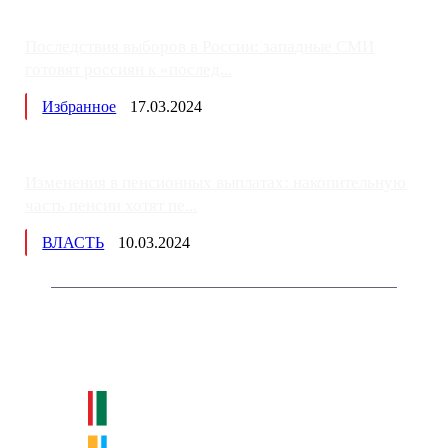
Последствия выборов в России: западные СМИ
готовят россиян к «послед...
Избранное
17.03.2024
Изменения в пенсионных выплатах: накопительную
часть пенсии хотят пе...
ВЛАСТЬ
10.03.2024