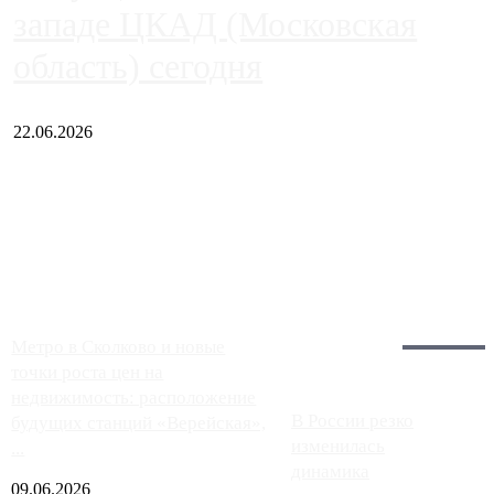
западе ЦКАД (Московская
область) сегодня
22.06.2026
Чем ближе к центру столицы, тем ситуация на АЗС лучше.
Однако АЗС, расположенные на приличном удалении от
Москвы, имеют более видимые проблемы. Так, некоторые
заправки на ЦКАД либо не работают полностью, либо
работают с ...
Загрузить больше
Главное:
Метро в Сколково и новые
точки роста цен на
недвижимость: расположение
В России резко
будущих станций «Верейская»,
изменилась
...
динамика
09.06.2026