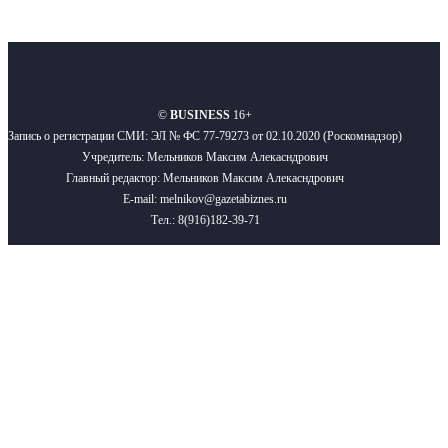
О нас
Реклама
Вакансии
Правила
Контакты
©
BUSINESS
16+
Запись о регистрации СМИ: ЭЛ № ФС 77-79273 от 02.10.2020 (Роскомнадзор)
Учредитель: Мельников Максим Алекасндрович
Главный редактор: Мельников Максим Алекасндрович
E-mail: melnikov@gazetabiznes.ru
Тел.: 8(916)182-39-71