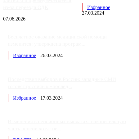
элитного и премиум-сегмента
из-за переезда ОДК
Избранное
27.03.2024
07.06.2026
Бесплатное оказание медицинской помощи
изменится: утверждена програм...
Избранное
26.03.2024
Последствия выборов в России: западные СМИ
готовят россиян к «послед...
Избранное
17.03.2024
Изменения в пенсионных выплатах: накопительную
часть пенсии хотят пе...