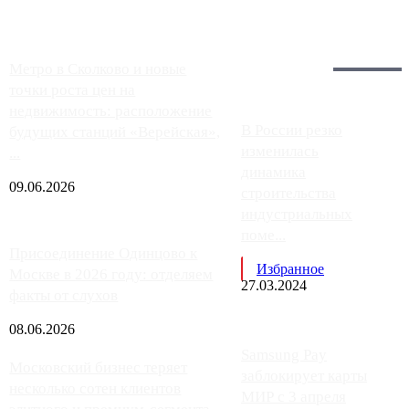
Загрузить больше
Главное:
Метро в Сколково и новые
точки роста цен на
недвижимость: расположение
В России резко
будущих станций «Верейская»,
изменилась
...
динамика
09.06.2026
строительства
индустриальных
поме...
Присоединение Одинцово к
Избранное
Москве в 2026 году: отделяем
27.03.2024
факты от слухов
08.06.2026
Samsung Pay
Московский бизнес теряет
заблокирует карты
несколько сотен клиентов
МИР с 3 апреля