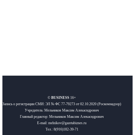
новости бизнеса и новости для бизнеса.
Подписывайтесь
О нас
Реклама
Вакансии
Правила
Контакты
©
BUSINESS
16+
Запись о регистрации СМИ: ЭЛ № ФС 77-79273 от 02.10.2020 (Роскомнадзор)
Учредитель: Мельников Максим Алекасндрович
Главный редактор: Мельников Максим Алекасндрович
E-mail: melnikov@gazetabiznes.ru
Тел.: 8(916)182-39-71