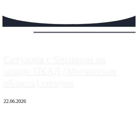
Сегодня:
Ситуация с бензином на
западе ЦКАД (Московская
область) сегодня
22.06.2026
Чем ближе к центру столицы, тем ситуация на АЗС лучше.
Однако АЗС, расположенные на приличном удалении от
Москвы, имеют более видимые проблемы. Так, некоторые
заправки на ЦКАД либо не работают полностью, либо
работают с ...