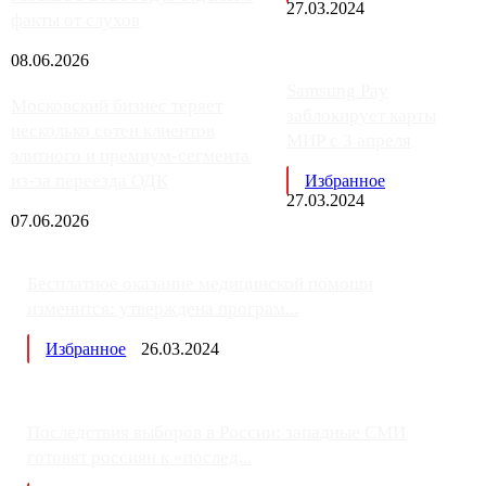
27.03.2024
факты от слухов
08.06.2026
Samsung Pay
Московский бизнес теряет
заблокирует карты
несколько сотен клиентов
МИР с 3 апреля
элитного и премиум-сегмента
из-за переезда ОДК
Избранное
27.03.2024
07.06.2026
Бесплатное оказание медицинской помощи
изменится: утверждена програм...
Избранное
26.03.2024
Последствия выборов в России: западные СМИ
готовят россиян к «послед...