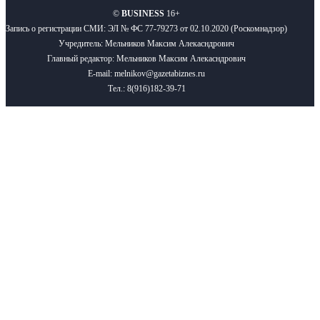
©
BUSINESS
16+
Запись о регистрации СМИ: ЭЛ № ФС 77-79273 от 02.10.2020 (Роскомнадзор)
Учредитель: Мельников Максим Алекасндрович
Главный редактор: Мельников Максим Алекасндрович
E-mail: melnikov@gazetabiznes.ru
Тел.: 8(916)182-39-71