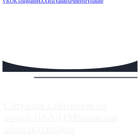
VK
OK
Telegram
MAX
Rss
Yandex
Pinterest
Youtube
Сегодня:
Ситуация с бензином на
западе ЦКАД (Московская
область) сегодня