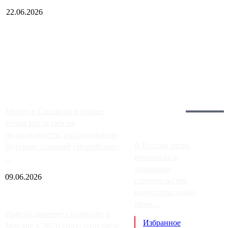
22.06.2026
Чем ближе к центру столицы, тем ситуация на АЗС лучше.
Однако АЗС, расположенные на приличном удалении от
Москвы, имеют более видимые проблемы. Так, некоторые
заправки на ЦКАД либо не работают полностью, либо
работают с ...
Загрузить больше
Главное:
Метро в Сколково и новые
точки роста цен на
недвижимость: расположение
В России резко
будущих станций «Верейская»,
изменилась
...
динамика
09.06.2026
строительства
индустриальных
поме...
Присоединение Одинцово к
Избранное
Москве в 2026 году: отделяем