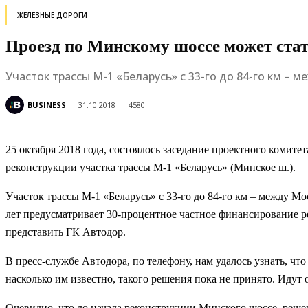
ЖЕЛЕЗНЫЕ ДОРОГИ
Проезд по Минскому шоссе может ста
Участок трассы М-1 «Беларусь» с 33-го до 84-го км – 
BUSINESS
31.10.2018
4580
25 октября 2018 года, состоялось заседание проектного комит
реконструкции участка трассы М-1 «Беларусь» (Минское ш.).
Участок трассы М-1 «Беларусь» с 33-го до 84-го км – между М
лет предусматривает 30-процентное частное финансирование ре
представить ГК Автодор.
В пресс-службе Автодора, по телефону, нам удалось узнать, чт
насколько им известно, такого решения пока не принято. Идут
Очевидно, что до начала реконструкции Минского шоссе, решен