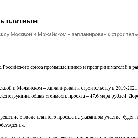
ть платным
между Москвой и Можайском – запланирован к строительс
ета Российского союза промышленников и предпринимателей в ра
осквой и Можайском – запланирован к строительству в 2019-202
конструкции, общая стоимость проекта – 47,6 млрд рублей. Доро
о решение о вводе платного проезда на указанном участке, буде
 обсуждения.
ие должно появиться, ведь реализация проекта предусматривает