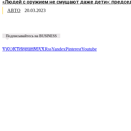
«Людей с оружием не смущают даже дети»: председ
АВТО
20.03.2023
Подписывайтесь на BUSINESS
Предложить новость
VK
OK
Telegram
MAX
Rss
Yandex
Pinterest
Youtube