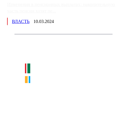
Изменения в пенсионных выплатах: накопительную
часть пенсии хотят пе...
ВЛАСТЬ
10.03.2024
Немного о нас