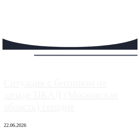
Сегодня:
Ситуация с бензином на
западе ЦКАД (Московская
область) сегодня
22.06.2026
Чем ближе к центру столицы, тем ситуация на АЗС лучше.
Однако АЗС, расположенные на приличном удалении от