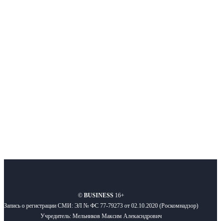
Интернет-СМИ с фокусом на события, влияющие на бизнес
Московского региона, основанное в 2009 году. Ежедневно публикуем
новости бизнеса и новости для бизнеса.
Подписывайтесь
О нас
Реклама
Вакансии
Правила
Контакты
©
BUSINESS
16+
Запись о регистрации СМИ: ЭЛ № ФС 77-79273 от 02.10.2020 (Роскомнадзор)
Учредитель: Мельников Максим Алекасндрович