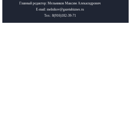
Главный редактор: Мельников Максим Алекасндрович
E-mail: melnikov@gazetabiznes.ru
Тел.: 8(916)182-39-71