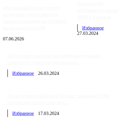
Samsung Pay
Московский бизнес теряет
заблокирует карты
несколько сотен клиентов
МИР с 3 апреля
элитного и премиум-сегмента
из-за переезда ОДК
Избранное
27.03.2024
07.06.2026
Бесплатное оказание медицинской помощи
изменится: утверждена програм...
Избранное
26.03.2024
Последствия выборов в России: западные СМИ
готовят россиян к «послед...
Избранное
17.03.2024