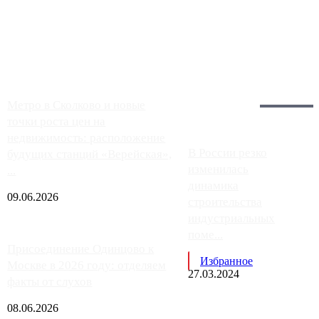
Москвы, имеют более видимые проблемы. Так, некоторые
заправки на ЦКАД либо не работают полностью, либо
работают с ...
Загрузить больше
Главное:
Метро в Сколково и новые
точки роста цен на
недвижимость: расположение
В России резко
будущих станций «Верейская»,
изменилась
...
динамика
09.06.2026
строительства
индустриальных
поме...
Присоединение Одинцово к
Избранное
Москве в 2026 году: отделяем
27.03.2024
факты от слухов
08.06.2026