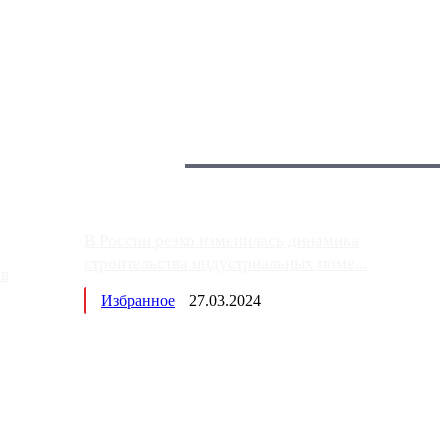
 более видимые проблемы. Так, некоторые заправки на ЦКАД
Загрузить больше
Главное:
В России резко изменилась динамика
строительства индустриальных поме...
ов
Избранное
27.03.2024