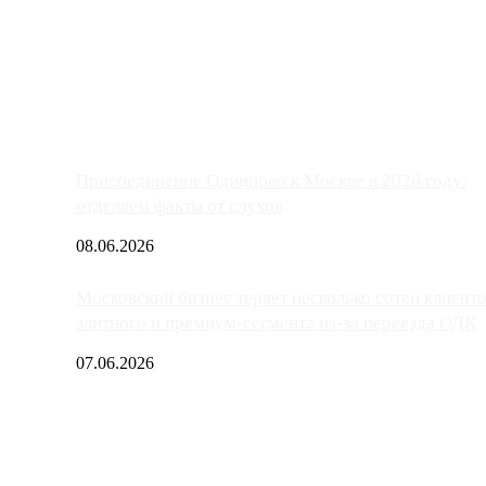
ако АЗС, расположенные на приличном удалении от Москвы, имеют
Присоединение Одинцово к Москве в 2026 году:
отделяем факты от слухов
08.06.2026
Московский бизнес теряет несколько сотен клиент
элитного и премиум-сегмента из-за переезда ОДК
07.06.2026