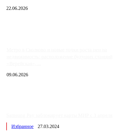
22.06.2026
Чем ближе к центру столицы, тем ситуация на АЗС лучше. Одн
либо не работают полностью, либо работают с ...
Метро в Сколково и новые точки роста цен на
недвижимость: расположение будущих станций
«Верейская», ...
09.06.2026
Samsung Pay заблокирует карты МИР с 3 апреля
Избранное
27.03.2024