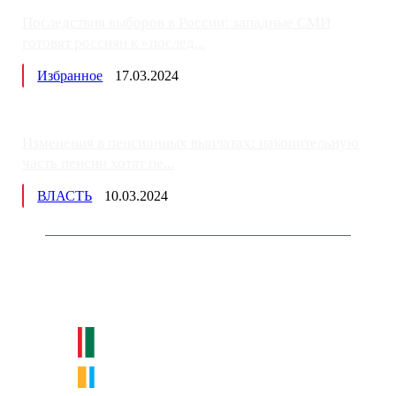
Последствия выборов в России: западные СМИ
готовят россиян к «послед...
Избранное
17.03.2024
Изменения в пенсионных выплатах: накопительную
часть пенсии хотят пе...
ВЛАСТЬ
10.03.2024