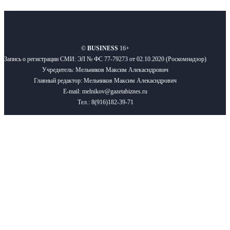
О нас
Реклама
Вакансии
Правила
Контакты
©
BUSINESS
16+
Запись о регистрации СМИ: ЭЛ № ФС 77-79273 от 02.10.2020 (Роскомнадзор)
Учредитель: Мельников Максим Алекасндрович
Главный редактор: Мельников Максим Алекасндрович
E-mail: melnikov@gazetabiznes.ru
Тел.: 8(916)182-39-71