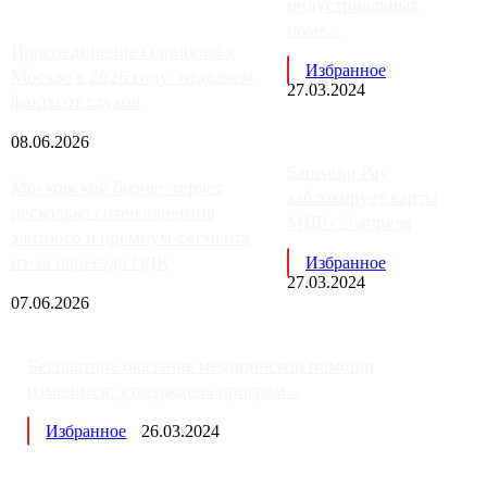
индустриальных
поме...
Присоединение Одинцово к
Избранное
Москве в 2026 году: отделяем
27.03.2024
факты от слухов
08.06.2026
Samsung Pay
Московский бизнес теряет
заблокирует карты
несколько сотен клиентов
МИР с 3 апреля
элитного и премиум-сегмента
из-за переезда ОДК
Избранное
27.03.2024
07.06.2026
Бесплатное оказание медицинской помощи
изменится: утверждена програм...
Избранное
26.03.2024