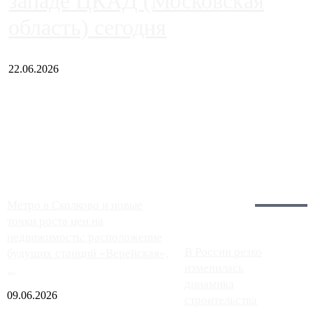
западе ЦКАД (Московская
область) сегодня
22.06.2026
Чем ближе к центру столицы, тем ситуация на АЗС лучше.
Однако АЗС, расположенные на приличном удалении от
Москвы, имеют более видимые проблемы. Так, некоторые
заправки на ЦКАД либо не работают полностью, либо
работают с ...
Загрузить больше
Главное:
Метро в Сколково и новые
точки роста цен на
недвижимость: расположение
В России резко
будущих станций «Верейская»,
изменилась
...
динамика
09.06.2026
строительства