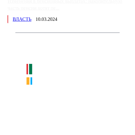
Изменения в пенсионных выплатах: накопительную
часть пенсии хотят пе...
ВЛАСТЬ
10.03.2024
Немного о нас