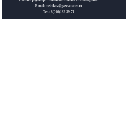
E-mail: melnikov@gazetabiznes.ru
Тел.: 8(916)182-39-71