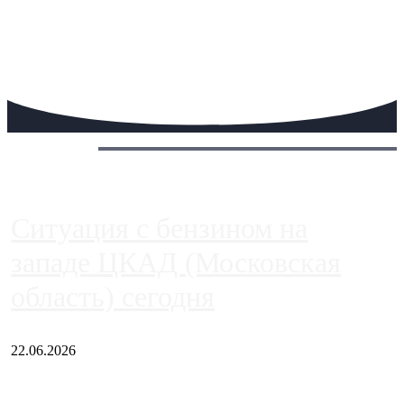
Сегодня:
Ситуация с бензином на
западе ЦКАД (Московская
область) сегодня
22.06.2026
Чем ближе к центру столицы, тем ситуация на АЗС лучше.
Однако АЗС, расположенные на приличном удалении от