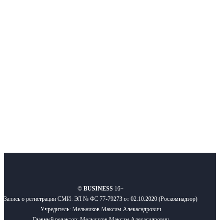
Интернет-СМИ с фокусом на события, влияющие на бизнес
Московского региона, основанное в 2009 году. Ежедневно публикуем
новости бизнеса и новости для бизнеса.
Подписывайтесь
О нас
Реклама
Вакансии
Правила
Контакты
©
BUSINESS
16+
Запись о регистрации СМИ: ЭЛ № ФС 77-79273 от 02.10.2020 (Роскомнадзор)
Учредитель: Мельников Максим Алекасндрович
Главный редактор: Мельников Максим Алекасндрович