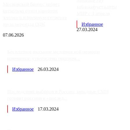
Samsung Pay
Московский бизнес теряет
заблокирует карты
несколько сотен клиентов
МИР с 3 апреля
элитного и премиум-сегмента
из-за переезда ОДК
Избранное
27.03.2024
07.06.2026
Бесплатное оказание медицинской помощи
изменится: утверждена програм...
Избранное
26.03.2024
Последствия выборов в России: западные СМИ
готовят россиян к «послед...
Избранное
17.03.2024