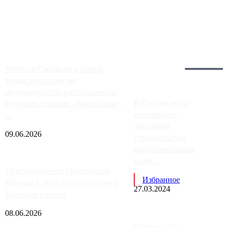
Москвы, имеют более видимые проблемы. Так, некоторые
заправки на ЦКАД либо не работают полностью, либо
работают с ...
Загрузить больше
Главное:
Метро в Сколково и новые
точки роста цен на
недвижимость: расположение
В России резко
будущих станций «Верейская»,
изменилась
...
динамика
09.06.2026
строительства
индустриальных
поме...
Присоединение Одинцово к
Избранное
Москве в 2026 году: отделяем
27.03.2024
факты от слухов
08.06.2026