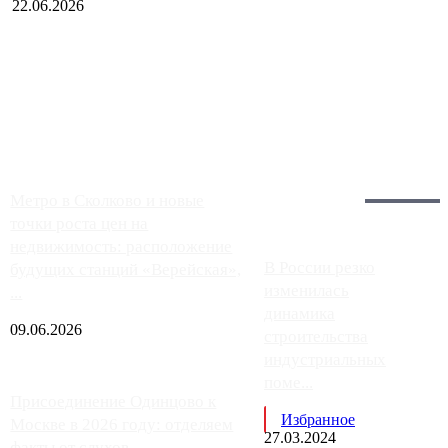
22.06.2026
Чем ближе к центру столицы, тем ситуация на АЗС лучше.
Однако АЗС, расположенные на приличном удалении от
Москвы, имеют более видимые проблемы. Так, некоторые
заправки на ЦКАД либо не работают полностью, либо
работают с ...
Загрузить больше
Главное:
Метро в Сколково и новые
точки роста цен на
недвижимость: расположение
В России резко
будущих станций «Верейская»,
изменилась
...
динамика
09.06.2026
строительства
индустриальных
поме...
Присоединение Одинцово к
Избранное
Москве в 2026 году: отделяем
27.03.2024
факты от слухов