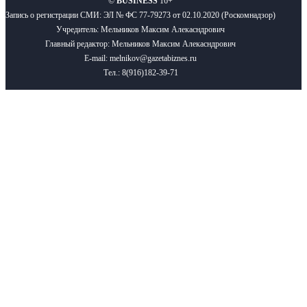
©
BUSINESS
16+
Запись о регистрации СМИ: ЭЛ № ФС 77-79273 от 02.10.2020 (Роскомнадзор)
Учредитель: Мельников Максим Алекасндрович
Главный редактор: Мельников Максим Алекасндрович
E-mail: melnikov@gazetabiznes.ru
Тел.: 8(916)182-39-71