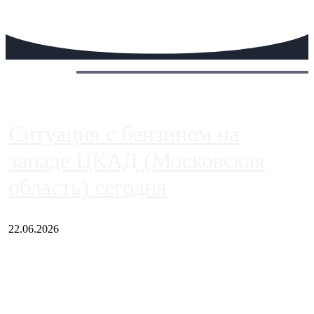
Сегодня:
Ситуация с бензином на
западе ЦКАД (Московская
область) сегодня
22.06.2026
Чем ближе к центру столицы, тем ситуация на АЗС лучше.
Однако АЗС, расположенные на приличном удалении от
Москвы, имеют более видимые проблемы. Так, некоторые
заправки на ЦКАД либо не работают полностью, либо
работают с ...