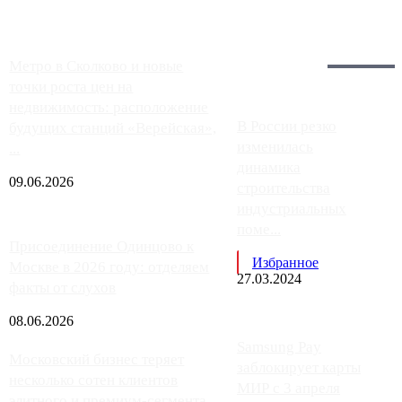
Загрузить больше
Главное:
Метро в Сколково и новые
точки роста цен на
недвижимость: расположение
В России резко
будущих станций «Верейская»,
изменилась
...
динамика
09.06.2026
строительства
индустриальных
поме...
Присоединение Одинцово к
Избранное
Москве в 2026 году: отделяем
27.03.2024
факты от слухов
08.06.2026
Samsung Pay
Московский бизнес теряет
заблокирует карты
несколько сотен клиентов
МИР с 3 апреля
элитного и премиум-сегмента