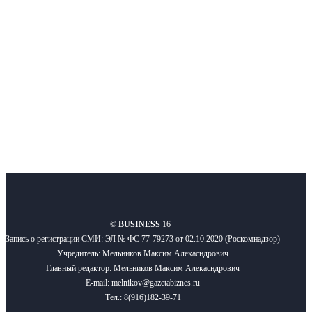
новости бизнеса и новости для бизнеса.
Подписывайтесь
О нас
Реклама
Вакансии
Правила
Контакты
©
BUSINESS
16+
Запись о регистрации СМИ: ЭЛ № ФС 77-79273 от 02.10.2020 (Роскомнадзор)
Учредитель: Мельников Максим Алекасндрович
Главный редактор: Мельников Максим Алекасндрович
E-mail: melnikov@gazetabiznes.ru
Тел.: 8(916)182-39-71