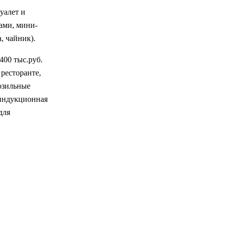
уалет и
ами, мини-
, чайник).
400 тыс.руб.
 ресторанте,
озильные
 индукционная
для