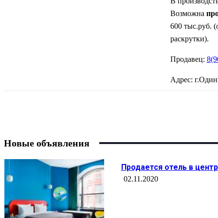
В производст
Возможна
про
600 тыс.руб.
(
раскрутки).
Продавец:
8(9
Адрес: г.Оди
Поделиться
Новые объявления
Продается отель в центре
02.11.2020