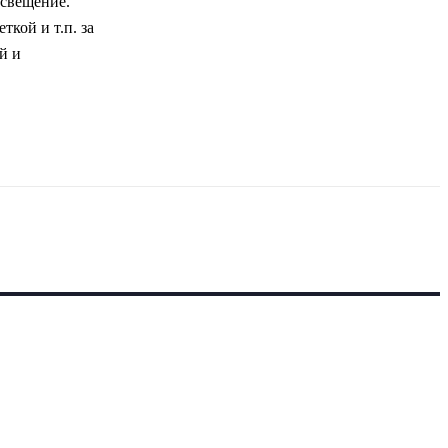
освещение.
ткой и т.п. за
й и