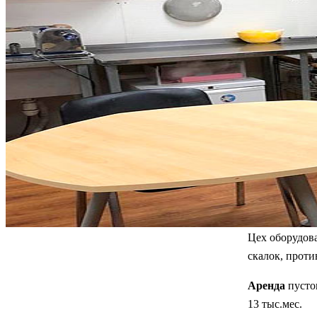
Цех оборудов
скалок, против
Аренда
пустог
13 тыс.мес.