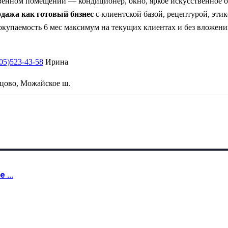
венном помещении — кондиционер, окно, яркое искусственное 
дажа как готовый бизнес
с клиентской базой, рецептурой, этике
окупаемость 6 мес максимум на текущих клиентах и без вложени
05)523-43-58
Ирина
нцово, Можайское ш.
 ...