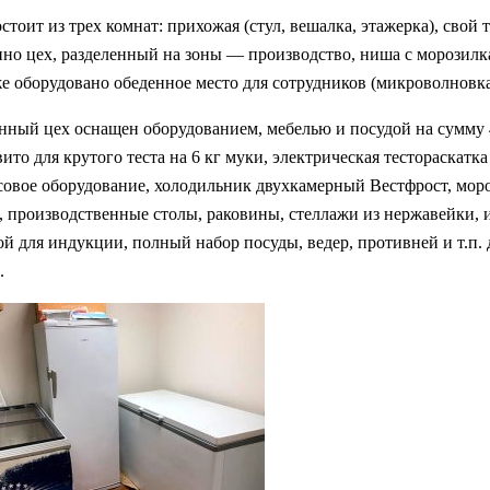
тоит из трех комнат: прихожая (стул, вешалка, этажерка), свой т
но цех, разделенный на зоны — производство, ниша с морозилк
же оборудовано обеденное место для сотрудников (микроволновка
нный цех оснащен оборудованием, мебелью и посудой на сумму 
вито для крутого теста на 6 кг муки, электрическая тестораскатка
совое оборудование, холодильник двухкамерный Вестфрост, мор
, производственные столы, раковины, стеллажи из нержавейки,
ой для индукции, полный набор посуды, ведер, противней и т.п. 
.