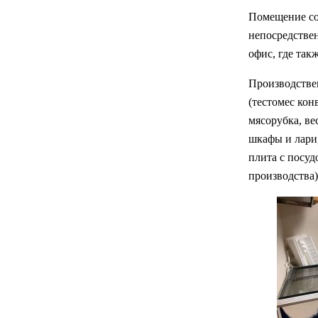
Помещение сос
непосредствен
офис, где так
Производстве
(тестомес кон
мясорубка, ве
шкафы и лари
плита с посуд
производства)