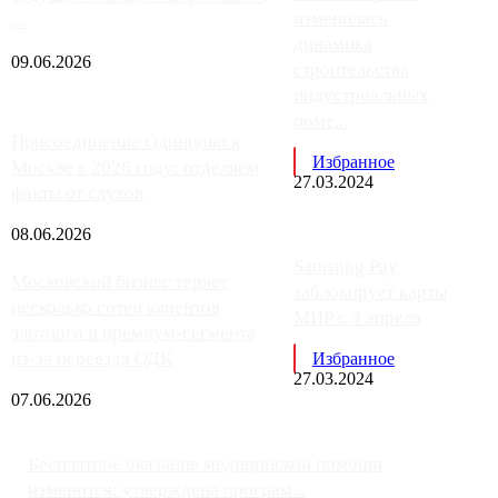
изменилась
...
динамика
09.06.2026
строительства
индустриальных
поме...
Присоединение Одинцово к
Избранное
Москве в 2026 году: отделяем
27.03.2024
факты от слухов
08.06.2026
Samsung Pay
Московский бизнес теряет
заблокирует карты
несколько сотен клиентов
МИР с 3 апреля
элитного и премиум-сегмента
из-за переезда ОДК
Избранное
27.03.2024
07.06.2026
Бесплатное оказание медицинской помощи
изменится: утверждена програм...