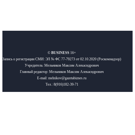
О нас
Реклама
Вакансии
Правила
Контакты
©
BUSINESS
16+
Запись о регистрации СМИ: ЭЛ № ФС 77-79273 от 02.10.2020 (Роскомнадзор)
Учредитель: Мельников Максим Алекасндрович
Главный редактор: Мельников Максим Алекасндрович
E-mail: melnikov@gazetabiznes.ru
Тел.: 8(916)182-39-71