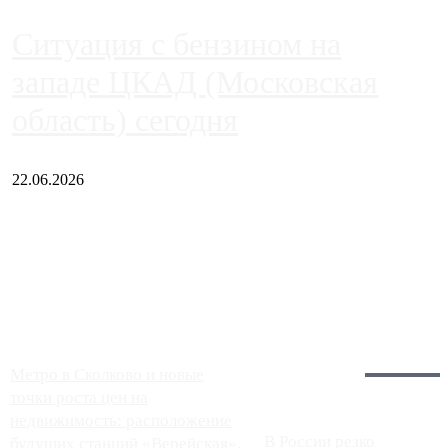
Ситуация с бензином на
западе ЦКАД (Московская
область) сегодня
22.06.2026
Чем ближе к центру столицы, тем ситуация на АЗС лучше.
Однако АЗС, расположенные на приличном удалении от
Москвы, имеют более видимые проблемы. Так, некоторые
заправки на ЦКАД либо не работают полностью, либо
работают с ...
Загрузить больше
Главное:
Метро в Сколково и новые
точки роста цен на
недвижимость: расположение
В России резко
будущих станций «Верейская»,