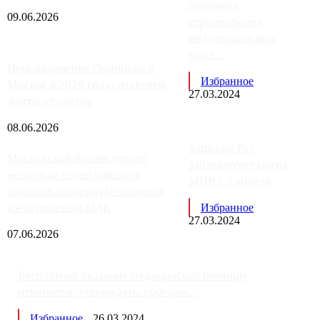
динамика
09.06.2026
строительства
индустриальных
поме...
Присоединение Одинцово к
Избранное
Москве в 2026 году: отделяем
27.03.2024
факты от слухов
08.06.2026
Samsung Pay
Московский бизнес теряет
заблокирует карты
несколько сотен клиентов
МИР с 3 апреля
элитного и премиум-сегмента
из-за переезда ОДК
Избранное
27.03.2024
07.06.2026
Бесплатное оказание медицинской помощи
изменится: утверждена програм...
Избранное
26.03.2024