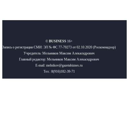
О нас
Реклама
Вакансии
Правила
Контакты
©
BUSINESS
16+
Запись о регистрации СМИ: ЭЛ № ФС 77-79273 от 02.10.2020 (Роскомнадзор)
Учредитель: Мельников Максим Алекасндрович
Главный редактор: Мельников Максим Алекасндрович
E-mail: melnikov@gazetabiznes.ru
Тел.: 8(916)182-39-71