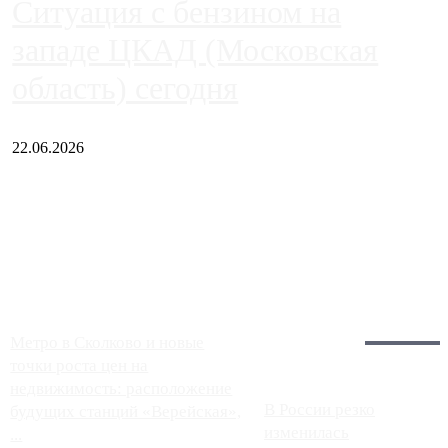
Ситуация с бензином на
западе ЦКАД (Московская
область) сегодня
22.06.2026
Чем ближе к центру столицы, тем ситуация на АЗС лучше.
Однако АЗС, расположенные на приличном удалении от
Москвы, имеют более видимые проблемы. Так, некоторые
заправки на ЦКАД либо не работают полностью, либо
работают с ...
Загрузить больше
Главное:
Метро в Сколково и новые
точки роста цен на
недвижимость: расположение
В России резко
будущих станций «Верейская»,
изменилась
...