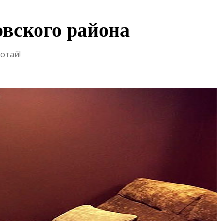
вского района
ботай!