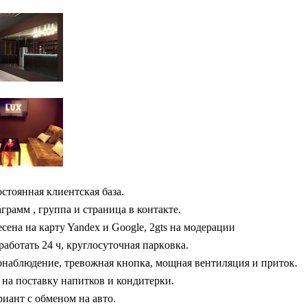
стоянная клиентская база.
грамм , группа и страница в контакте.
ceнa нa кapтy Yandex и Google, 2gts на модерации
aбoтaть 24 ч, кpyглocyтoчнaя пapкoвкa.
онаблюдение, тревожная кнопка, мощная вентиляция и приток.
 на поставку напитков и кондитерки.
иант с обменом на авто.