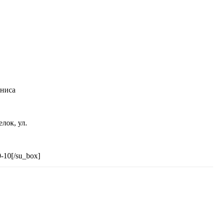
ниса
лок, ул.
0-10[/su_box]