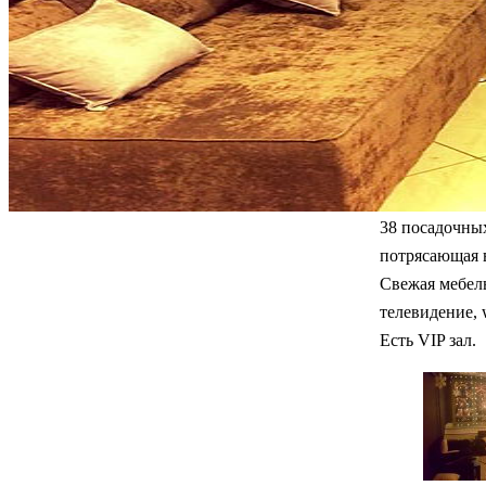
38 посадочных
потрясающая в
Свежая мебель
телевидение, w
Есть VIP зал.