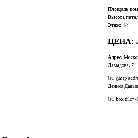
Площадь пом
Высота пото
Этаж:
4/4
ЦЕНА:
5
Адрес:
Москов
Давыдова, 7
[su_gmap add
Дениса Давыдо
[su_box title=
Поделиться