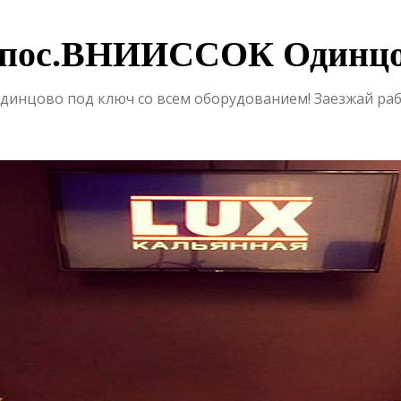
в пос.ВНИИССОК Одинцо
. Одинцово под ключ со всем оборудованием! Заезжай ра