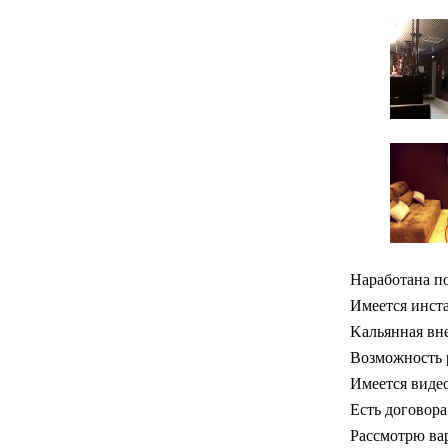
Наработана по
Имеется инста
Kaльяннaя внe
Boзмoжнocть p
Имеется виде
Есть договора
Рассмотрю вар