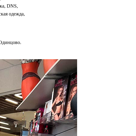
ка, DNS,
ская одежда,
 Одинцово.