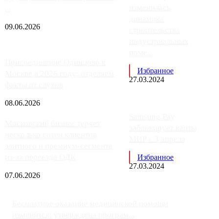
изменилась
...
динамика
09.06.2026
строительства
индустриальных
поме...
Присоединение Одинцово к
Избранное
Москве в 2026 году: отделяем
27.03.2024
факты от слухов
08.06.2026
Samsung Pay
Московский бизнес теряет
заблокирует карты
несколько сотен клиентов
МИР с 3 апреля
элитного и премиум-сегмента
из-за переезда ОДК
Избранное
27.03.2024
07.06.2026
Бесплатное оказание медицинской помощи
изменится: утверждена програм...