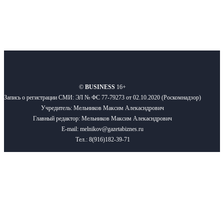
О нас
Реклама
Вакансии
Правила
Контакты
©
BUSINESS
16+
Запись о регистрации СМИ: ЭЛ № ФС 77-79273 от 02.10.2020 (Роскомнадзор)
Учредитель: Мельников Максим Алекасндрович
Главный редактор: Мельников Максим Алекасндрович
E-mail: melnikov@gazetabiznes.ru
Тел.: 8(916)182-39-71