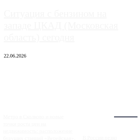
Ситуация с бензином на
западе ЦКАД (Московская
область) сегодня
22.06.2026
Чем ближе к центру столицы, тем ситуация на АЗС лучше.
Однако АЗС, расположенные на приличном удалении от
Москвы, имеют более видимые проблемы. Так, некоторые
заправки на ЦКАД либо не работают полностью, либо
работают с ...
Загрузить больше
Главное:
Метро в Сколково и новые
точки роста цен на
недвижимость: расположение
В России резко
будущих станций «Верейская»,