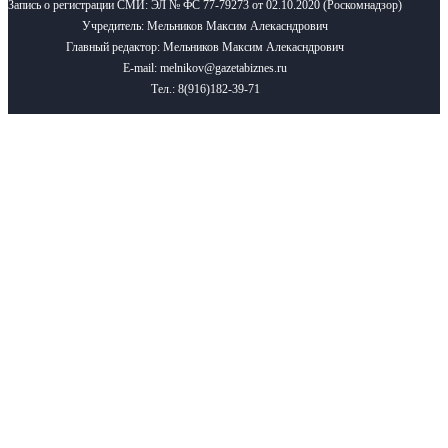
Запись о регистрации СМИ: ЭЛ № ФС 77-79273 от 02.10.2020 (Роскомнадзор)
Учредитель: Мельников Максим Алекасндрович
Главный редактор: Мельников Максим Алекасндрович
E-mail: melnikov@gazetabiznes.ru
Тел.: 8(916)182-39-71