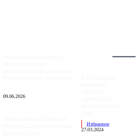
Чем ближе к центру столицы, тем ситуация на АЗС лучше.
Однако АЗС, расположенные на приличном удалении от
Москвы, имеют более видимые проблемы. Так, некоторые
заправки на ЦКАД либо не работают полностью, либо
работают с ...
Загрузить больше
Главное:
Метро в Сколково и новые
точки роста цен на
недвижимость: расположение
В России резко
будущих станций «Верейская»,
изменилась
...
динамика
09.06.2026
строительства
индустриальных
поме...
Присоединение Одинцово к
Избранное
Москве в 2026 году: отделяем
27.03.2024
факты от слухов