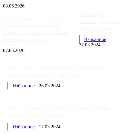
08.06.2026
Samsung Pay
Московский бизнес теряет
заблокирует карты
несколько сотен клиентов
МИР с 3 апреля
элитного и премиум-сегмента
из-за переезда ОДК
Избранное
27.03.2024
07.06.2026
Бесплатное оказание медицинской помощи
изменится: утверждена програм...
Избранное
26.03.2024
Последствия выборов в России: западные СМИ
готовят россиян к «послед...
Избранное
17.03.2024