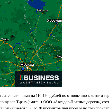
оплате наличными на 110-170 рублей по отношению к летним тар
нспондеров Т-pass (эмитент ООО «Автодор-Платные дороги») сост
кидка уменьшается с 30 до 20 процентов при проезде по трансп