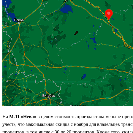
На
М-11 «Нева»
в целом стоимость проезда стала меньше при 
учесть, что максимальная скидка с ноября для владельцев тра
процентов, в том числе с 30 до 20 процентов. Кроме того, с