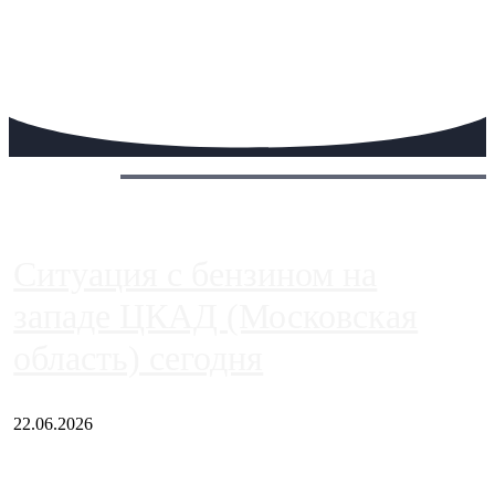
Сегодня:
Ситуация с бензином на
западе ЦКАД (Московская
область) сегодня
22.06.2026
Чем ближе к центру столицы, тем ситуация на АЗС лучше.
Однако АЗС, расположенные на приличном удалении от