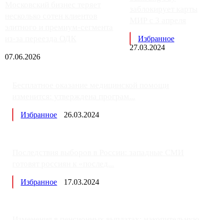
Московский бизнес теряет
заблокирует карты
несколько сотен клиентов
МИР с 3 апреля
элитного и премиум-сегмента
из-за переезда ОДК
Избранное
27.03.2024
07.06.2026
Бесплатное оказание медицинской помощи
изменится: утверждена програм...
Избранное
26.03.2024
Последствия выборов в России: западные СМИ
готовят россиян к «послед...
Избранное
17.03.2024
Изменения в пенсионных выплатах: накопительную