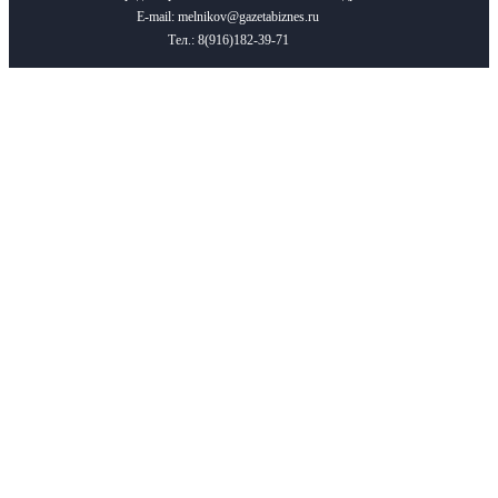
E-mail: melnikov@gazetabiznes.ru
Тел.: 8(916)182-39-71