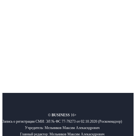
Интернет-СМИ с фокусом на события, влияющие на бизнес
Московского региона, основанное в 2009 году. Ежедневно публикуем
новости бизнеса и новости для бизнеса.
Подписывайтесь
О нас
Реклама
Вакансии
Правила
Контакты
©
BUSINESS
16+
Запись о регистрации СМИ: ЭЛ № ФС 77-79273 от 02.10.2020 (Роскомнадзор)
Учредитель: Мельников Максим Алекасндрович
Главный редактор: Мельников Максим Алекасндрович