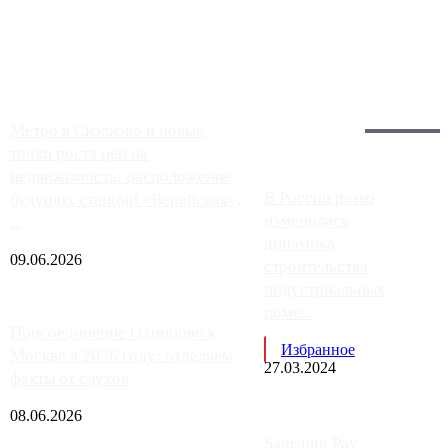
Москвы, имеют более видимые проблемы. Так, некоторые
заправки на ЦКАД либо не работают полностью, либо
работают с ...
Загрузить больше
Главное:
Метро в Сколково и новые
точки роста цен на
недвижимость: расположение
В России резко
будущих станций «Верейская»,
изменилась
...
динамика
09.06.2026
строительства
индустриальных
поме...
Присоединение Одинцово к
Избранное
Москве в 2026 году: отделяем
27.03.2024
факты от слухов
08.06.2026
Samsung Pay