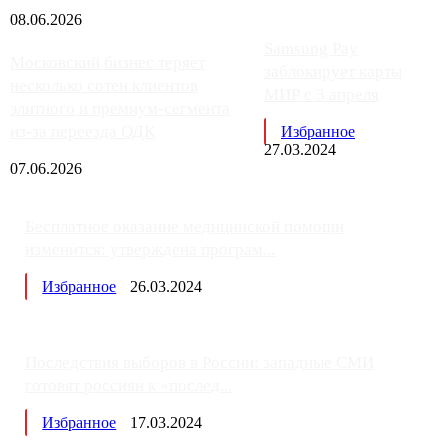
08.06.2026
Samsung Pay
Московский бизнес теряет
заблокирует карты
несколько сотен клиентов
МИР с 3 апреля
элитного и премиум-сегмента
из-за переезда ОДК
Избранное
27.03.2024
07.06.2026
Бесплатное оказание медицинской помощи
изменится: утверждена програм...
Избранное
26.03.2024
Последствия выборов в России: западные СМИ
готовят россиян к «послед...
Избранное
17.03.2024