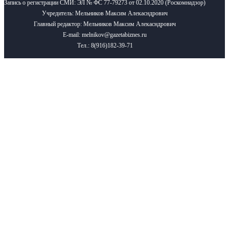
Запись о регистрации СМИ: ЭЛ № ФС 77-79273 от 02.10.2020 (Роскомнадзор)
Учредитель: Мельников Максим Алекасндрович
Главный редактор: Мельников Максим Алекасндрович
E-mail: melnikov@gazetabiznes.ru
Тел.: 8(916)182-39-71