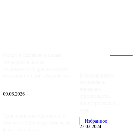
Чем ближе к центру столицы, тем ситуация на АЗС лучше.
Однако АЗС, расположенные на приличном удалении от
Москвы, имеют более видимые проблемы. Так, некоторые
заправки на ЦКАД либо не работают полностью, либо
работают с ...
Загрузить больше
Главное:
Метро в Сколково и новые
точки роста цен на
недвижимость: расположение
В России резко
будущих станций «Верейская»,
изменилась
...
динамика
09.06.2026
строительства
индустриальных
поме...
Присоединение Одинцово к
Избранное
Москве в 2026 году: отделяем
27.03.2024
факты от слухов