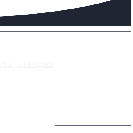
ть) сегодня
 более видимые проблемы. Так, некоторые заправки на ЦКАД
Загрузить больше
Главное: