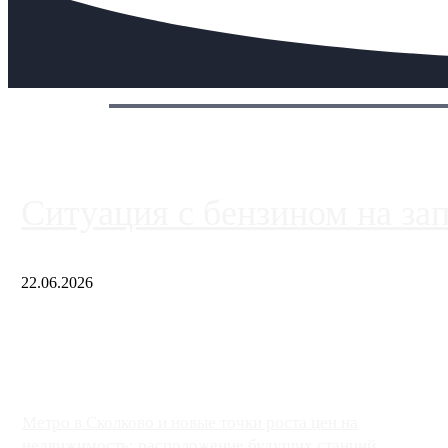
Сегодня:
Ситуация с бензином на за
22.06.2026
Чем ближе к центру столицы, тем ситуация на АЗС лучше. Одн
либо не работают полностью, либо работают с ...
Метро в Сколково и новые точки роста цен на
недвижимость: расположение будущих станций