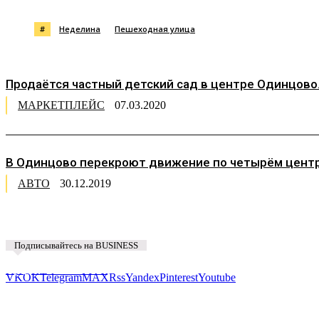
#
Неделина
Пешеходная улица
Продаётся частный детский сад в центре Одинцово. 
МАРКЕТПЛЕЙС
07.03.2020
В Одинцово перекроют движение по четырём цент
АВТО
30.12.2019
Подписывайтесь на BUSINESS
Предложить новость
VK
OK
Telegram
MAX
Rss
Yandex
Pinterest
Youtube