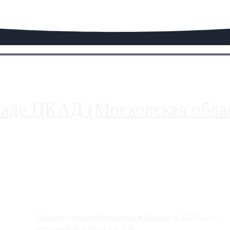
паде ЦКАД (Московская облас
ако АЗС, расположенные на приличном удалении от Москвы, имеют
Присоединение Одинцово к Москве в 2026 году:
отделяем факты от слухов