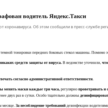
рафован водитель Яндекс.Такси
 от коронавируса. Об этом сообщили в пресс-службе ре
темной тонировки передних боковых стекол машины. Помимо э
никаких средств защиты от вируса.
В ведомстве уточнили,
что
отвечать согласно административной ответственности
.
ны менять маски каждые три часа,
регулярно
проветривать и 
енее двух раз в сутки. Особо тщательно должны
дезинфицироват
ом
месяце.
За несоблюдение требований
дезинфекции водителям