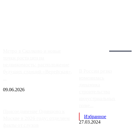
Однако АЗС, расположенные на приличном удалении от
Москвы, имеют более видимые проблемы. Так, некоторые
заправки на ЦКАД либо не работают полностью, либо
работают с ...
Загрузить больше
Главное:
Метро в Сколково и новые
точки роста цен на
недвижимость: расположение
В России резко
будущих станций «Верейская»,
изменилась
...
динамика
09.06.2026
строительства
индустриальных
поме...
Присоединение Одинцово к
Избранное
Москве в 2026 году: отделяем
27.03.2024
факты от слухов