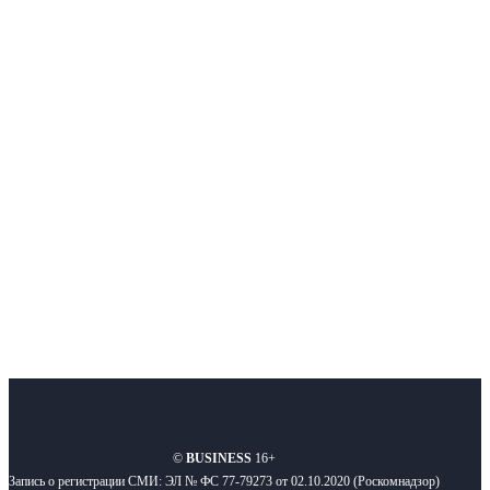
Немного о нас
Интернет-СМИ с фокусом на события, влияющие на бизнес
Московского региона, основанное в 2009 году. Ежедневно публикуем
новости бизнеса и новости для бизнеса.
Подписывайтесь
О нас
Реклама
Вакансии
Правила
Контакты
©
BUSINESS
16+
Запись о регистрации СМИ: ЭЛ № ФС 77-79273 от 02.10.2020 (Роскомнадзор)