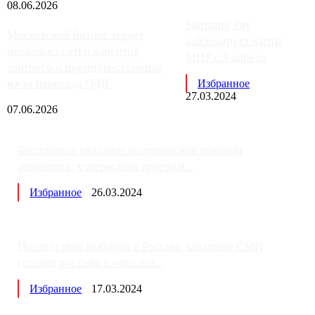
08.06.2026
Samsung Pay
Московский бизнес теряет
заблокирует карты
несколько сотен клиентов
МИР с 3 апреля
элитного и премиум-сегмента
из-за переезда ОДК
Избранное
27.03.2024
07.06.2026
Бесплатное оказание медицинской помощи
изменится: утверждена програм...
Избранное
26.03.2024
Последствия выборов в России: западные СМИ
готовят россиян к «послед...
Избранное
17.03.2024