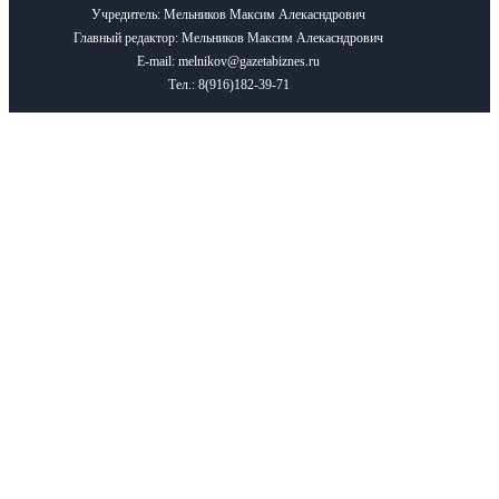
Учредитель: Мельников Максим Алекасндрович
Главный редактор: Мельников Максим Алекасндрович
E-mail: melnikov@gazetabiznes.ru
Тел.: 8(916)182-39-71